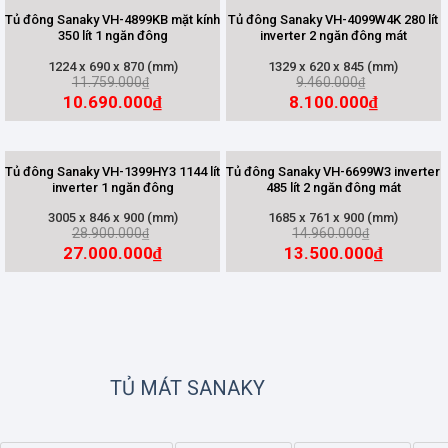
Tủ đông Sanaky VH-4899KB mặt kính
Tủ đông Sanaky VH-4099W4K 280 lít
350 lít 1 ngăn đông
inverter 2 ngăn đông mát
1224 x 690 x 870 (mm)
1329 x 620 x 845 (mm)
11.759.000
9.460.000
₫
₫
10.690.000
8.100.000
₫
₫
Tủ đông Sanaky VH-1399HY3 1144 lít
Tủ đông Sanaky VH-6699W3 inverter
inverter 1 ngăn đông
485 lít 2 ngăn đông mát
3005 x 846 x 900 (mm)
1685 x 761 x 900 (mm)
28.900.000
14.960.000
₫
₫
27.000.000
13.500.000
₫
₫
TỦ MÁT SANAKY