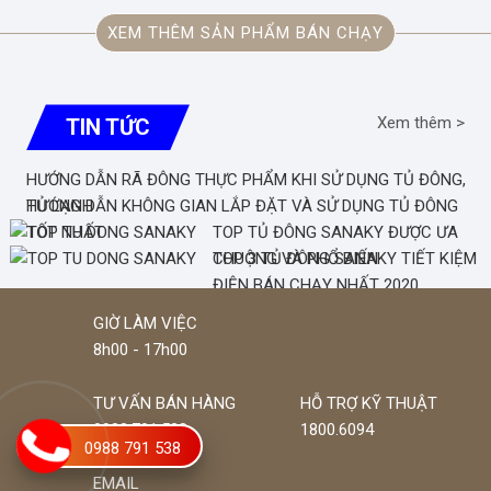
XEM THÊM SẢN PHẨM BÁN CHẠY
Xem thêm >
TIN TỨC
HƯỚNG DẪN RÃ ĐÔNG THỰC PHẨM KHI SỬ DỤNG TỦ ĐÔNG,
TỦ LẠNH
HƯỚNG DẪN KHÔNG GIAN LẮP ĐẶT VÀ SỬ DỤNG TỦ ĐÔNG
TỐT NHẤT
TOP TỦ ĐÔNG SANAKY ĐƯỢC ƯA
CHUỘNG VÀ PHỔ BIẾN
TOP 3 TỦ ĐÔNG SANAKY TIẾT KIỆM
ĐIỆN BÁN CHẠY NHẤT 2020
GIỜ LÀM VIỆC
8h00 - 17h00
TƯ VẤN BÁN HÀNG
HỖ TRỢ KỸ THUẬT
0988.791.538
1800.6094
0988 791 538
EMAIL