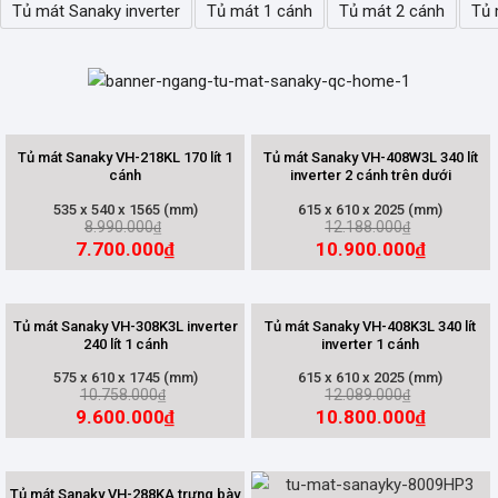
Tủ mát Sanaky inverter
Tủ mát 1 cánh
Tủ mát 2 cánh
Tủ 
Tủ mát Sanaky VH-218KL 170 lít 1
Tủ mát Sanaky VH-408W3L 340 lít
cánh
inverter 2 cánh trên dưới
535 x 540 x 1565 (mm)
615 x 610 x 2025 (mm)
8.990.000
12.188.000
₫
₫
7.700.000
10.900.000
₫
₫
Tủ mát Sanaky VH-308K3L inverter
Tủ mát Sanaky VH-408K3L 340 lít
240 lít 1 cánh
inverter 1 cánh
575 x 610 x 1745 (mm)
615 x 610 x 2025 (mm)
10.758.000
12.089.000
₫
₫
9.600.000
10.800.000
₫
₫
Tủ mát Sanaky VH-288KA trưng bày