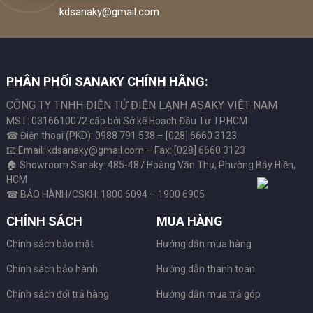
kdsanaky@gmail.com
PHÂN PHỐI SANAKY CHÍNH HÃNG:
CÔNG TY TNHH ĐIỆN TỬ ĐIỆN LẠNH ASAKY VIỆT NAM
MST: 0316610072 cấp bởi Sở kế Hoạch Đầu Tư TP.HCM
☎ Điện thoại (PKD): 0988 791 538 – [028] 6660 3123
📧 Email: kdsanaky@gmail.com – Fax: [028] 6660 3123
🏠 Showroom Sanaky: 485-487 Hoàng Văn Thụ, Phường Bảy Hiền,
HCM
☎ BẢO HÀNH/CSKH: 1800 6094 – 1900 6905
CHÍNH SÁCH
MUA HÀNG
Chính sách bảo mật
Hướng dẫn mua hàng
Chính sách bảo hành
Hướng dẫn thanh toán
Chính sách đổi trả hàng
Hướng dẫn mua trả góp