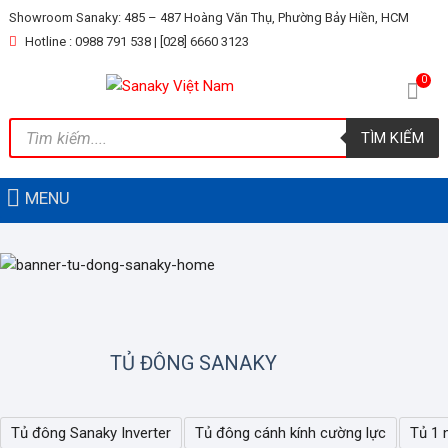
Skip
Showroom Sanaky: 485 – 487 Hoàng Văn Thụ, Phường Bảy Hiền, HCM
to
Hotline : 0988 791 538 | [028] 6660 3123
content
0
Tìm
TÌM KIẾM
kiếm
sản
phẩm
MENU
TỦ ĐÔNG SANAKY
Tủ đông Sanaky Inverter
Tủ đông cánh kính cường lực
Tủ 1 