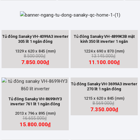
Tủ đông Sanaky VH-4099A3 inverter
Tủ đông Sanaky VH-4899K3B mặt
305 lít 1 ngăn đông
kính 350 lít inverter 1 ngăn
1329 x 620 x 845 (mm)
1224 x 690 x 870 (mm)
8.500.000
13.145.000
₫
₫
7.850.000
11.100.000
₫
₫
Tủ đông Sanaky VH-3699A3 inverter
270 lít 1 ngăn đông
1215 x 620 x 845 (mm)
Tủ đông Sanaky VH-8699HY3
8.569.000
₫
inverter 761 lít 1 ngăn đông
7.350.000
₫
2013 x 796 x 895 (mm)
16.655.000
₫
15.800.000
₫