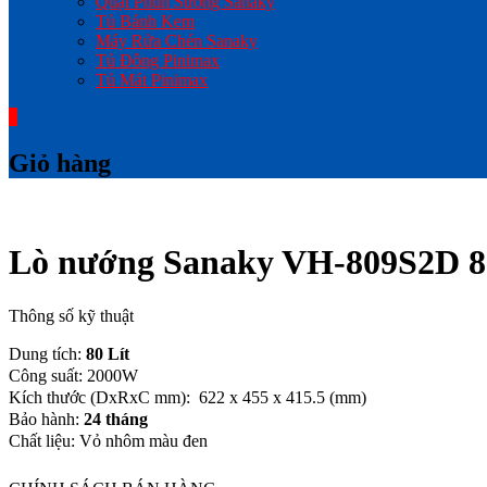
Quạt Phun Sương Sanaky
Tủ Bánh Kem
Máy Rửa Chén Sanaky
Tủ Đông Pinimax
Tủ Mát Pinimax
0
Giỏ hàng
Lò nướng Sanaky VH-809S2D 80
Thông số kỹ thuật
Dung tích:
80 Lít
Công suất: 2000W
Kích thước (DxRxC mm): 622 x 455 x 415.5 (mm)
Bảo hành:
24 tháng
Chất liệu: Vỏ nhôm màu đen