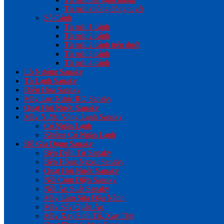
Tủ mát không đóng tuyết
Số Cánh
Tủ mát 1 cánh
Tủ mát 2 cánh
Tủ mát 2 cánh trên dưới
Tủ mát 3 cánh
Tủ mát 4 cánh
Lò Nướng Sanaky
Tủ Lạnh Sanaky
Điều Hòa Sanaky
Máy Lọc Nước RO Sanaky
Quạt Hơi Nước Sanaky
Máy Nước Nóng Lạnh Sanaky
Có Ngăn Lạnh
Không Có Ngăn Lạnh
Đồ Gia Dụng Sanaky
Bếp Điện Từ Sanaky
Bếp Hồng Ngoại Sanaky
Quạt Hơi Nước Sanaky
Nồi Cơm Điện Sanaky
Nồi Áp Suất Sanaky
Máy Làm Sữa Đậu Nành
Máy Sấy Quần Áo
Máy Xay Sinh Tố, Xay Thịt