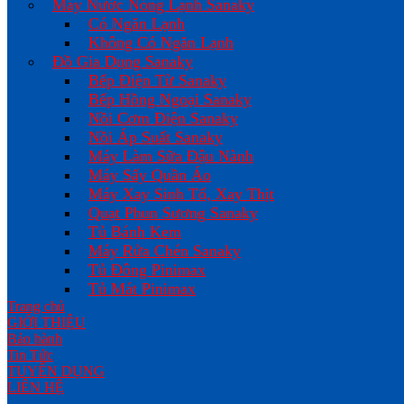
Máy Nước Nóng Lạnh Sanaky
Có Ngăn Lạnh
Không Có Ngăn Lạnh
Đồ Gia Dụng Sanaky
Bếp Điện Từ Sanaky
Bếp Hồng Ngoại Sanaky
Nồi Cơm Điện Sanaky
Nồi Áp Suất Sanaky
Máy Làm Sữa Đậu Nành
Máy Sấy Quần Áo
Máy Xay Sinh Tố, Xay Thịt
Quạt Phun Sương Sanaky
Tủ Bánh Kem
Máy Rửa Chén Sanaky
Tủ Đông Pinimax
Tủ Mát Pinimax
Trang chủ
GIỚI THIỆU
Bảo hành
Tin Tức
TUYỂN DỤNG
LIÊN HỆ