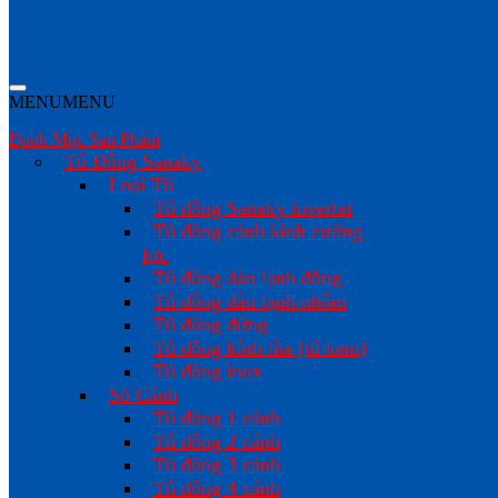
MENU
MENU
Danh Mục Sản Phẩm
Tủ Đông Sanaky
Loại Tủ
Tủ đông Sanaky inverter
Tủ đông cánh kính cường
lực
Tủ đông dàn lạnh đồng
Tủ đông dàn lạnh nhôm
Tủ đông đứng
Tủ đông kính lùa (tủ kem)
Tủ đông inox
Số Cánh
Tủ đông 1 cánh
Tủ đông 2 cánh
Tủ đông 3 cánh
Tủ đông 4 cánh