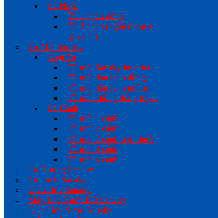
Số Ngăn
Tủ 1 ngăn đông
Tủ 2 ngăn (ngăn đông +
ngăn mát)
Tủ Mát Sanaky
Loại Tủ
Tủ mát Sanaky inverter
Tủ mát dàn lạnh đồng
Tủ mát dàn lạnh nhôm
Tủ mát không đóng tuyết
Số Cánh
Tủ mát 1 cánh
Tủ mát 2 cánh
Tủ mát 2 cánh trên dưới
Tủ mát 3 cánh
Tủ mát 4 cánh
Lò Nướng Sanaky
Tủ Lạnh Sanaky
Điều Hòa Sanaky
Máy Lọc Nước RO Sanaky
Quạt Hơi Nước Sanaky