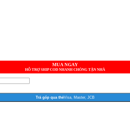
MUA NGAY
HỖ TRỢ SHIP COD NHANH CHÓNG TẬN NHÀ
Trả góp qua thẻ
Visa, Master, JCB