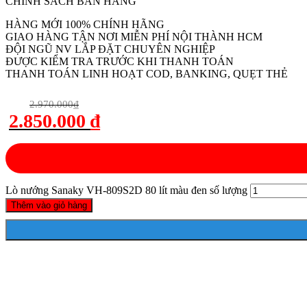
CHÍNH SÁCH BÁN HÀNG
HÀNG MỚI 100% CHÍNH HÃNG
GIAO HÀNG TẬN NƠI MIỄN PHÍ NỘI THÀNH HCM
ĐỘI NGŨ NV LẮP ĐẶT CHUYÊN NGHIỆP
ĐƯỢC KIỂM TRA TRƯỚC KHI THANH TOÁN
THANH TOÁN LINH HOẠT COD, BANKING, QUẸT THẺ
2.970.000
₫
2.850.000
₫
Lò nướng Sanaky VH-809S2D 80 lít màu đen số lượng
Thêm vào giỏ hàng