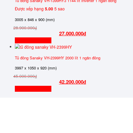
Tủ đông Sanaky VH-1399HY3 1144 lít inverter 1 ngăn đông
Được xếp hạng
5.00
5 sao
3005 x 846 x 900 (mm)
28.900.000
₫
27.000.000
₫
Thêm vào giỏ hàng
Tủ đông Sanaky VH-2399HY 2000 lít 1 ngăn đông
3997 x 1050 x 920 (mm)
45.000.000
₫
42.200.000
₫
Thêm vào giỏ hàng
GIỜ LÀM VIỆC
8h00 - 17h00
TƯ VẤN BÁN HÀNG
HỖ TRỢ KỸ THUẬT
0988.791.538
1800.6094
EMAIL
kdsanaky@gmail.com