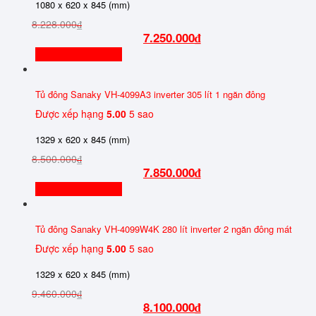
1080 x 620 x 845 (mm)
Tủ mát đứng
(3)
8.228.000
₫
SỐ NGĂN
7.250.000
₫
1 ngăn đông
(7)
Thêm vào giỏ hàng
2 ngăn (Đông+Mát)
(4)
Tủ đông Sanaky VH-4099A3 inverter 305 lít 1 ngăn đông
CÔNG NGHỆ INVERTER
Được xếp hạng
5.00
5 sao
Inverter
(11)
Thường
(3)
1329 x 620 x 845 (mm)
DÀN LẠNH
8.500.000
₫
7.850.000
₫
Đồng
(12)
Thêm vào giỏ hàng
Nhôm
(2)
SỐ CÁNH
Tủ đông Sanaky VH-4099W4K 280 lít inverter 2 ngăn đông mát
1 Cánh
(1)
Được xếp hạng
5.00
5 sao
2 Cánh
(9)
1329 x 620 x 845 (mm)
2 Cánh Trên Dưới
(1)
3 Cánh
(2)
9.460.000
₫
8.100.000
₫
4 Cánh
(1)