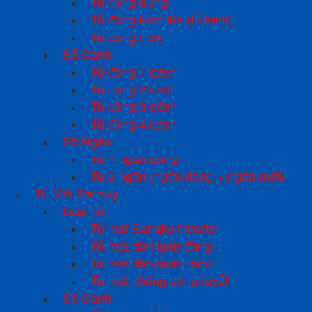
Tủ đông đứng
Tủ đông kính lùa (tủ kem)
Tủ đông inox
Số Cánh
Tủ đông 1 cánh
Tủ đông 2 cánh
Tủ đông 3 cánh
Tủ đông 4 cánh
Số Ngăn
Tủ 1 ngăn đông
Tủ 2 ngăn (ngăn đông + ngăn mát)
Tủ Mát Sanaky
Loại Tủ
Tủ mát Sanaky inverter
Tủ mát dàn lạnh đồng
Tủ mát dàn lạnh nhôm
Tủ mát không đóng tuyết
Số Cánh