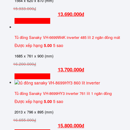
1564 x 620 x 870 (mm)
15.933.000
₫
13.690.000
₫
Thêm vào giỏ hàng
Tủ đông Sanaky VH-6699W4K inverter 485 lít 2 ngăn đông mát
Được xếp hạng
5.00
5 sao
1685 x 761 x 900 (mm)
16.200.000
₫
13.700.000
₫
Thêm vào giỏ hàng
Tủ đông Sanaky VH-8699HY3 inverter 761 lít 1 ngăn đông
Được xếp hạng
5.00
5 sao
2013 x 796 x 895 (mm)
16.655.000
₫
15.800.000
₫