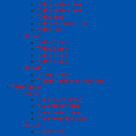
Tủ đông dàn lạnh đồng
Tủ đông dàn lạnh nhôm
Tủ đông đứng
Tủ đông kính lùa (tủ kem)
Tủ đông inox
Số Cánh
Tủ đông 1 cánh
Tủ đông 2 cánh
Tủ đông 3 cánh
Tủ đông 4 cánh
Số Ngăn
Tủ 1 ngăn đông
Tủ 2 ngăn (ngăn đông + ngăn mát)
Tủ Mát Sanaky
Loại Tủ
Tủ mát Sanaky inverter
Tủ mát dàn lạnh đồng
Tủ mát dàn lạnh nhôm
Tủ mát không đóng tuyết
Số Cánh
Tủ mát 1 cánh