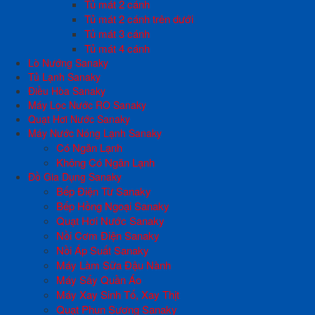
Tủ mát 2 cánh
Tủ mát 2 cánh trên dưới
Tủ mát 3 cánh
Tủ mát 4 cánh
Lò Nướng Sanaky
Tủ Lạnh Sanaky
Điều Hòa Sanaky
Máy Lọc Nước RO Sanaky
Quạt Hơi Nước Sanaky
Máy Nước Nóng Lạnh Sanaky
Có Ngăn Lạnh
Không Có Ngăn Lạnh
Đồ Gia Dụng Sanaky
Bếp Điện Từ Sanaky
Bếp Hồng Ngoại Sanaky
Quạt Hơi Nước Sanaky
Nồi Cơm Điện Sanaky
Nồi Áp Suất Sanaky
Máy Làm Sữa Đậu Nành
Máy Sấy Quần Áo
Máy Xay Sinh Tố, Xay Thịt
Quạt Phun Sương Sanaky