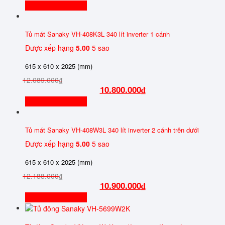
Thêm vào giỏ hàng
DUNG TÍCH
200L-500L
(6)
Tủ mát Sanaky VH-408K3L 340 lít inverter 1 cánh
500L-1000L
(5)
Được xếp hạng
5.00
5 sao
Trên 1000 lít
(3)
615 x 610 x 2025 (mm)
12.089.000
₫
10.800.000
₫
Thêm vào giỏ hàng
Tủ mát Sanaky VH-408W3L 340 lít inverter 2 cánh trên dưới
Được xếp hạng
5.00
5 sao
615 x 610 x 2025 (mm)
12.188.000
₫
10.900.000
₫
Thêm vào giỏ hàng