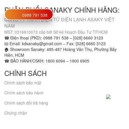
PHÂN PHỐI SANAKY CHÍNH HÃNG:
0988 791 538
CÔNG TY TNHH ĐIỆN TỬ ĐIỆN LẠNH ASAKY VIỆT
NAM
MST: 0316610072 cấp bởi Sở kế Hoạch Đầu Tư TP.HCM
☎ Điện thoại (PKD): 0988 791 538 – [028] 6660 3123
📧 Email: kdsanaky@gmail.com – Fax: [028] 6660 3123
🏠 Showroom Sanaky: 485-487 Hoàng Văn Thụ, Phường Bảy
Hiền, HCM
☎ BẢO HÀNH/CSKH: 1800 6094 – 1900 6905
CHÍNH SÁCH
Chính sách bảo mật
Chính sách bảo hành
Chính sách đổi trả hàng
Chứng nhận