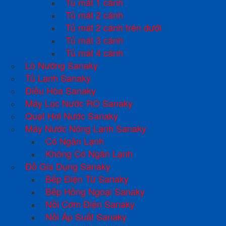
Tủ mát 1 cánh
Tủ mát 2 cánh
Tủ mát 2 cánh trên dưới
Tủ mát 3 cánh
Tủ mát 4 cánh
Lò Nướng Sanaky
Tủ Lạnh Sanaky
Điều Hòa Sanaky
Máy Lọc Nước RO Sanaky
Quạt Hơi Nước Sanaky
Máy Nước Nóng Lạnh Sanaky
Có Ngăn Lạnh
Không Có Ngăn Lạnh
Đồ Gia Dụng Sanaky
Bếp Điện Từ Sanaky
Bếp Hồng Ngoại Sanaky
Nồi Cơm Điện Sanaky
Nồi Áp Suất Sanaky