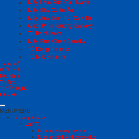
Máy Làm Sữa Đậu Nành
Máy Sấy Quần Áo
Máy Xay Sinh Tố, Xay Thịt
Quạt Phun Sương Sanaky
Tủ Bánh Kem
Máy Rửa Chén Sanaky
Tủ Đông Pinimax
Tủ Mát Pinimax
Trang chủ
GIỚI THIỆU
Bảo hành
Tin Tức
TUYỂN DỤNG
LIÊN HỆ
MENU
MENU
Tủ Đông Sanaky
Loại Tủ
Tủ đông Sanaky inverter
Tủ đông cánh kính cường lực