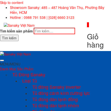
Skip to content
Showroom Sanaky: 485 – 487 Hoàng Văn Thụ, Phường Bảy
Hiền, HCM
Hotline : 0988 791 538 | [028] 6660 3123
0
Tìm kiếm sản phẩm
Giỏ
Tìm kiếm
hàng
MENU
MENU
Danh Mục Sản Phẩm
Tủ Đông Sanaky
Loại Tủ
Tủ đông Sanaky inverter
Tủ đông cánh kính cường lực
Tủ đông dàn lạnh đồng
Tủ đông dàn lạnh nhôm