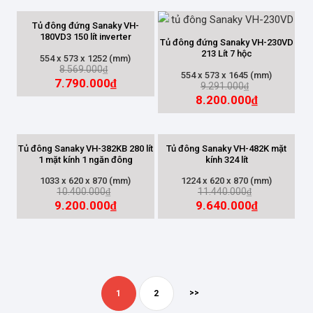
Tủ đông đứng Sanaky VH-
180VD3 150 lít inverter
Tủ đông đứng Sanaky VH-230VD
213 Lít 7 hộc
554 x 573 x 1252 (mm)
8.569.000
₫
554 x 573 x 1645 (mm)
7.790.000
₫
9.291.000
₫
8.200.000
₫
Tủ đông Sanaky VH-382KB 280 lít
Tủ đông Sanaky VH-482K mặt
1 mặt kính 1 ngăn đông
kính 324 lít
1033 x 620 x 870 (mm)
1224 x 620 x 870 (mm)
10.400.000
11.440.000
₫
₫
9.200.000
9.640.000
₫
₫
>>
1
2