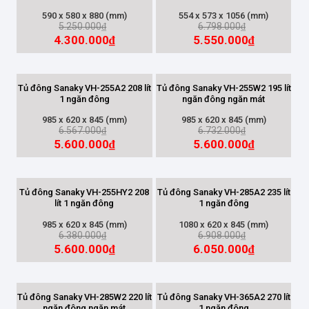
590 x 580 x 880 (mm)
554 x 573 x 1056 (mm)
5.250.000
6.798.000
₫
₫
4.300.000
5.550.000
₫
₫
LOẠI TỦ
Tủ đông cánh thép
(9)
Tủ đông Sanaky VH-255A2 208 lít
Tủ đông Sanaky VH-255W2 195 lít
1 ngăn đông
ngăn đông ngăn mát
Tủ đông đứng
(3)
985 x 620 x 845 (mm)
985 x 620 x 845 (mm)
6.567.000
6.732.000
₫
₫
Tủ đông mặt kính
(1)
5.600.000
5.600.000
₫
₫
SỐ NGĂN
Tủ đông Sanaky VH-255HY2 208
Tủ đông Sanaky VH-285A2 235 lít
lít 1 ngăn đông
1 ngăn đông
1 ngăn đông
(6)
985 x 620 x 845 (mm)
1080 x 620 x 845 (mm)
2 ngăn (Đông+Mát)
(4)
6.380.000
6.908.000
₫
₫
5.600.000
6.050.000
₫
₫
CÔNG NGHỆ INVERTER
Tủ đông Sanaky VH-285W2 220 lít
Tủ đông Sanaky VH-365A2 270 lít
ngăn đông ngăn mát
1 ngăn đông