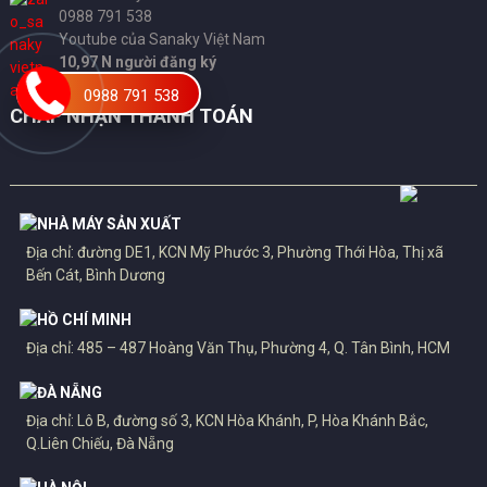
0988 791 538
Youtube của Sanaky Việt Nam
10,97 N người đăng ký
0988 791 538
CHẤP NHẬN THANH TOÁN
NHÀ MÁY SẢN XUẤT
Địa chỉ: đường DE1, KCN Mỹ Phước 3, Phường Thới Hòa, Thị xã
Bến Cát, Bình Dương
HỒ CHÍ MINH
Địa chỉ: 485 – 487 Hoàng Văn Thụ, Phường 4, Q. Tân Bình, HCM
ĐÀ NẴNG
Địa chỉ: Lô B, đường số 3, KCN Hòa Khánh, P, Hòa Khánh Bắc,
Q.Liên Chiếu, Đà Nẵng