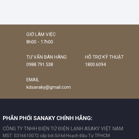
GIỜ LÀM VIỆC
8h00 - 17h00
TƯ VẤN BÁN HÀNG
HỖ TRỢ KỸ THUẬT
0988.791.538
1800.6094
EMAIL
kdsanaky@gmail.com
PHÂN PHỐI SANAKY CHÍNH HÃNG:
CÔNG TY TNHH ĐIỆN TỬ ĐIỆN LẠNH ASAKY VIỆT NAM
MST: 0316610072 cấp bởi Sở kế Hoạch Đầu Tư TP.HCM