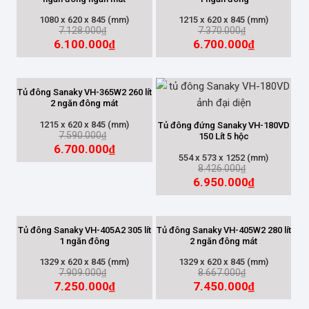
Thường
(13)
1080 x 620 x 845 (mm)
1215 x 620 x 845 (mm)
7.128.000
7.370.000
₫
₫
DÀN LẠNH
6.100.000
6.700.000
₫
₫
Nhôm
(13)
Tủ đông Sanaky VH-365W2 260 lít
2 ngăn đông mát
SỐ CÁNH
1215 x 620 x 845 (mm)
Tủ đông đứng Sanaky VH-180VD
7.590.000
₫
150 Lít 5 hộc
6.700.000
₫
1 Cánh
(4)
554 x 573 x 1252 (mm)
8.426.000
₫
2 Cánh
(9)
6.950.000
₫
DUNG TÍCH
Tủ đông Sanaky VH-405A2 305 lít
Tủ đông Sanaky VH-405W2 280 lít
1 ngăn đông
2 ngăn đông mát
100L-200L
(4)
1329 x 620 x 845 (mm)
1329 x 620 x 845 (mm)
7.909.000
8.667.000
₫
₫
200L-500L
(8)
7.250.000
7.450.000
₫
₫
500L-1000L
(1)