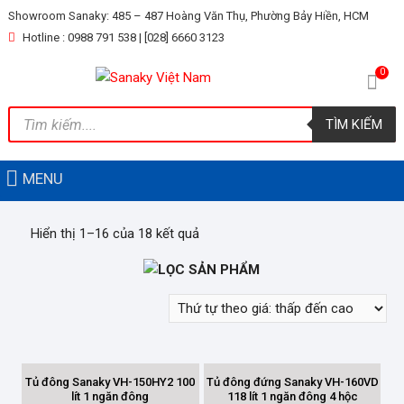
Skip
Showroom Sanaky: 485 – 487 Hoàng Văn Thụ, Phường Bảy Hiền, HCM
to
Hotline : 0988 791 538 | [028] 6660 3123
content
0
Tìm
TÌM KIẾM
kiếm
sản
phẩm
MENU
Hiển thị 1–16 của 18 kết quả
LỌC SẢN PHẨM
LỌC THEO GIÁ
Tủ đông Sanaky VH-150HY2 100
Tủ đông đứng Sanaky VH-160VD
lít 1 ngăn đông
118 lít 1 ngăn đông 4 hộc