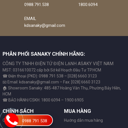
0988.791.538
1800.6094
EMAIL
kdsanaky@gmail.com
PHÂN PHỐI SANAKY CHÍNH HÃNG:
CÔNG TY TNHH ĐIỆN TỬ ĐIỆN LẠNH ASAKY VIỆT NAM
MST: 0316610072 cấp bởi Sở kế Hoạch Đầu Tư TP.HCM
☎ Điện thoại (PKD): 0988 791 538 – [028] 6660 3123
📧 Email: kdsanaky@gmail.com – Fax: [028] 6660 3123
🏠 Showroom Sanaky: 485-487 Hoàng Văn Thụ, Phường Bảy Hiền,
HCM
☎ BẢO HÀNH/CSKH: 1800 6094 – 1900 6905
CHÍNH SÁCH
MUA HÀNG
Chính sách bảo mật
Hướng dẫn mua hàng
0988 791 538