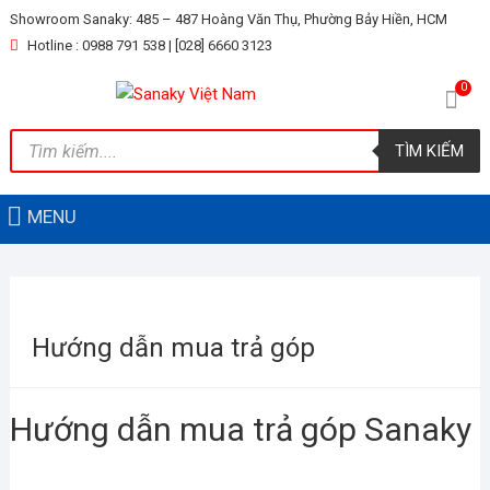
Skip
Showroom Sanaky: 485 – 487 Hoàng Văn Thụ, Phường Bảy Hiền, HCM
to
Hotline : 0988 791 538 | [028] 6660 3123
content
0
Tìm
TÌM KIẾM
kiếm
sản
phẩm
MENU
Hướng dẫn mua trả góp
Hướng dẫn mua trả góp Sanaky