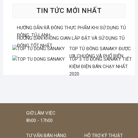
TIN TỨC MỚI NHẤT
HƯỚNG DẪN RÃ ĐÔNG THỰC PHẨM KHI SỬ DỤNG TỦ
ĐÔNG, TỦ LẠNH
HƯỚNG DẪN KHÔNG GIAN LẮP ĐẶT VÀ SỬ DỤNG TỦ
ĐÔNG TỐT NHẤT
TOP TỦ ĐÔNG SANAKY ĐƯỢC
ƯA CHUỘNG VÀ PHỔ BIẾN
TOP 3 TỦ ĐÔNG SANAKY TIẾT
KIỆM ĐIỆN BÁN CHẠY NHẤT
2020
GIỜ LÀM VIỆC
8h00 - 17h00
TƯ VẤN BÁN HÀNG
HỖ TRỢ KỸ THUẬT