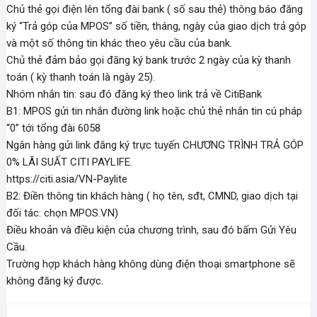
Chủ thẻ gọi điện lên tổng đài bank ( số sau thẻ) thông báo đăng
ký “Trả góp của MPOS” số tiền, tháng, ngày của giao dịch trả góp
và một số thông tin khác theo yêu cầu của bank.
Chủ thẻ đảm bảo gọi đăng ký bank trước 2 ngày của kỳ thanh
toán ( kỳ thanh toán là ngày 25).
Nhóm nhắn tin: sau đó đăng ký theo link trả về CitiBank
B1: MPOS gửi tin nhắn đường link hoặc chủ thẻ nhắn tin cú pháp
“0” tới tổng đài 6058
Ngân hàng gửi link đăng ký trực tuyến CHƯƠNG TRÌNH TRẢ GÓP
0% LÃI SUẤT CITI PAYLIFE.
https://citi.asia/VN-Paylite
B2: Điền thông tin khách hàng ( họ tên, sđt, CMND, giao dịch tại
đối tác: chọn MPOS.VN)
Điều khoản và điều kiện của chương trình, sau đó bấm Gửi Yêu
Cầu.
Trường hợp khách hàng không dùng điện thoại smartphone sẽ
không đăng ký được.