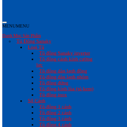
MENU
MENU
Danh Mục Sản Phẩm
Tủ Đông Sanaky
Loại Tủ
Tủ đông Sanaky inverter
Tủ đông cánh kính cường
lực
Tủ đông dàn lạnh đồng
Tủ đông dàn lạnh nhôm
Tủ đông đứng
Tủ đông kính lùa (tủ kem)
Tủ đông inox
Số Cánh
Tủ đông 1 cánh
Tủ đông 2 cánh
Tủ đông 3 cánh
Tủ đông 4 cánh