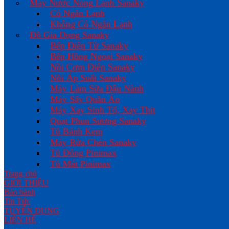
Máy Nước Nóng Lạnh Sanaky
Có Ngăn Lạnh
Không Có Ngăn Lạnh
Đồ Gia Dụng Sanaky
Bếp Điện Từ Sanaky
Bếp Hồng Ngoại Sanaky
Nồi Cơm Điện Sanaky
Nồi Áp Suất Sanaky
Máy Làm Sữa Đậu Nành
Máy Sấy Quần Áo
Máy Xay Sinh Tố, Xay Thịt
Quạt Phun Sương Sanaky
Tủ Bánh Kem
Máy Rửa Chén Sanaky
Tủ Đông Pinimax
Tủ Mát Pinimax
Trang chủ
GIỚI THIỆU
Bảo hành
Tin Tức
TUYỂN DỤNG
LIÊN HỆ