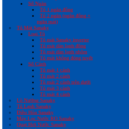
Số Ngăn
Tủ 1 ngăn đông
Tủ 2 ngăn (ngăn đông +
ngăn mát)
Tủ Mát Sanaky
Loại Tủ
Tủ mát Sanaky inverter
Tủ mát dàn lạnh đồng
Tủ mát dàn lạnh nhôm
Tủ mát không đóng tuyết
Số Cánh
Tủ mát 1 cánh
Tủ mát 2 cánh
Tủ mát 2 cánh trên dưới
Tủ mát 3 cánh
Tủ mát 4 cánh
Lò Nướng Sanaky
Tủ Lạnh Sanaky
Điều Hòa Sanaky
Máy Lọc Nước RO Sanaky
Quạt Hơi Nước Sanaky