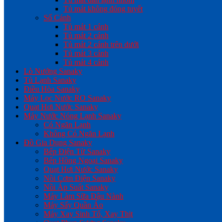
Tủ mát không đóng tuyết
Số Cánh
Tủ mát 1 cánh
Tủ mát 2 cánh
Tủ mát 2 cánh trên dưới
Tủ mát 3 cánh
Tủ mát 4 cánh
Lò Nướng Sanaky
Tủ Lạnh Sanaky
Điều Hòa Sanaky
Máy Lọc Nước RO Sanaky
Quạt Hơi Nước Sanaky
Máy Nước Nóng Lạnh Sanaky
Có Ngăn Lạnh
Không Có Ngăn Lạnh
Đồ Gia Dụng Sanaky
Bếp Điện Từ Sanaky
Bếp Hồng Ngoại Sanaky
Quạt Hơi Nước Sanaky
Nồi Cơm Điện Sanaky
Nồi Áp Suất Sanaky
Máy Làm Sữa Đậu Nành
Máy Sấy Quần Áo
Máy Xay Sinh Tố, Xay Thịt