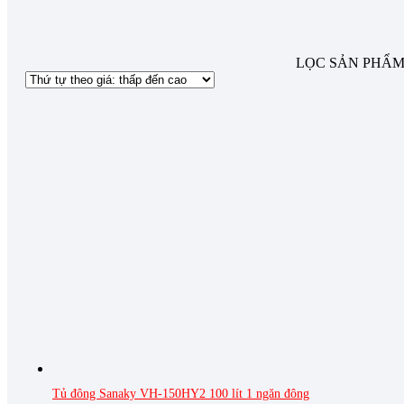
Tủ đông cánh kính cường lực
(28)
Tủ đông đứng
(10)
Tủ đông mặt kính
(7)
LỌC SẢN PHẨ
SỐ NGĂN
1 ngăn đông
(56)
2 ngăn (Đông+Mát)
(26)
CÔNG NGHỆ INVERTER
Inverter
(33)
Thường
(52)
DÀN LẠNH
Đồng
(70)
Nhôm
(15)
SỐ CÁNH
1 Cánh
(10)
Tủ đông Sanaky VH-150HY2 100 lít 1 ngăn đông