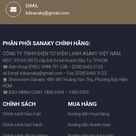
EMAIL
kdsanaky@gmail.com
PHÂN PHỐI SANAKY CHÍNH HÃNG:
CÔNG TY TNHH ĐIỆN TỬ ĐIỆN LẠNH ASAKY VIỆT NAM
MST: 0316610072 cấp bởi Sở kế Hoạch Đầu Tư TP.HCM
☎ Điện thoại (PKD): 0988 791 538 – [028] 6660 3123
📧 Email: kdsanaky@gmail.com – Fax: [028] 6660 3123
🏠 Showroom Sanaky: 485-487 Hoàng Văn Thụ, Phường Bảy Hiền,
HCM
☎ BẢO HÀNH/CSKH: 1800 6094 – 1900 6905
CHÍNH SÁCH
MUA HÀNG
Chính sách bảo mật
Hướng dẫn mua hàng
Chính sách bảo hành
Hướng dẫn thanh toán
Chính sách đổi trả hàng
Hướng dẫn mua trả góp