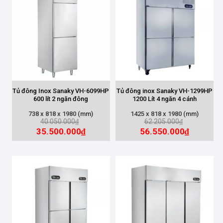
Tủ đông đứng
(3)
SỐ NGĂN
1 ngăn đông
(2)
Tủ đông Inox Sanaky VH-6099HP
Tủ đông inox Sanaky VH-1299HP
2 ngăn (Đông+Mát)
(1)
600 lít 2 ngăn đông
1200 Lít 4 ngăn 4 cánh
738 x 818 x 1980 (mm)
1425 x 818 x 1980 (mm)
40.050.000
62.205.000
₫
₫
CÔNG NGHỆ INVERTER
35.500.000
56.550.000
₫
₫
Thường
(3)
DÀN LẠNH
Đồng
(3)