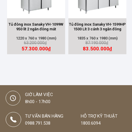
SỐ CÁNH
3 Cánh
(1)
Tủ đông inox Sanaky VH-1099W
Tủ đông inox Sanaky VH-1599HP
950 lít 2 ngăn đông mát
1500 Lít 3 cánh 3 ngăn đông
4 Cánh
(2)
1220 x 760 x 1980 (mm)
1835 x 760 x 1980 (mm)
63.200.000
87.190.000
₫
₫
57.300.000
83.500.000
₫
₫
DUNG TÍCH
500L-1000L
(1)
Trên 1000 lít
(2)
GIỜ LÀM VIỆC
8h00 - 17h00
TƯ VẤN BÁN HÀNG
HỖ TRỢ KỸ THUẬT
0988.791.538
1800.6094