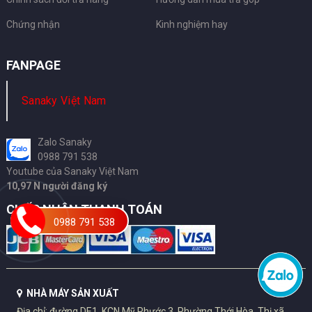
Chứng nhận
Kinh nghiệm hay
FANPAGE
Sanaky Việt Nam
Zalo Sanaky
0988 791 538
Youtube của Sanaky Việt Nam
10,97 N người đăng ký
CHẤP NHẬN THANH TOÁN
0988 791 538
NHÀ MÁY SẢN XUẤT
Địa chỉ: đường DE1, KCN Mỹ Phước 3, Phường Thới Hòa, Thị xã