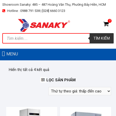
Skip
Showroom Sanaky: 485 – 487 Hoàng Văn Thụ, Phường Bảy Hiền, HCM
to
Hotline : 0988 791 538 | [028] 6660 3123
content
0
Tìm
TÌM KIẾM
kiếm
sản
phẩm
MENU
Hiển thị tất cả 4 kết quả
LỌC SẢN PHẨM
LỌC THEO GIÁ
Giá:
—
LOẠI TỦ