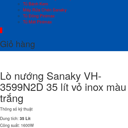
Tủ Bánh Kem
Máy Rửa Chén Sanaky
Tủ Đông Pinimax
Tủ Mát Pinimax
0
Giỏ hàng
Lò nướng Sanaky VH-
3599N2D 35 lít vỏ inox màu
trắng
Thông số kỹ thuật
Dung tích:
35 Lít
Công suất: 1600W