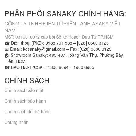
kdsanaky@gmail.com
PHÂN PHỐI SANAKY CHÍNH HÃNG:
CÔNG TY TNHH ĐIỆN TỬ ĐIỆN LẠNH ASAKY VIỆT
NAM
MST: 0316610072 cấp bởi Sở kế Hoạch Đầu Tư TP.HCM
☎ Điện thoại (PKD): 0988 791 538 – [028] 6660 3123
📧 Email: kdsanaky@gmail.com – Fax: [028] 6660 3123
🏠 Showroom Sanaky: 485-487 Hoàng Văn Thụ, Phường Bảy
Hiền, HCM
☎ BẢO HÀNH/CSKH: 1800 6094 – 1900 6905
CHÍNH SÁCH
Chính sách bảo mật
Chính sách bảo hành
Chính sách đổi trả hàng
Chứng nhận