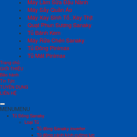
Máy Làm Sữa Đậu Nành
Máy Sấy Quần Áo
Máy Xay Sinh Tố, Xay Thịt
Quạt Phun Sương Sanaky
Tủ Bánh Kem
Máy Rửa Chén Sanaky
Tủ Đông Pinimax
Tủ Mát Pinimax
Trang chủ
GIỚI THIỆU
Bảo hành
Tin Tức
TUYỂN DỤNG
LIÊN HỆ
MENU
MENU
Tủ Đông Sanaky
Loại Tủ
Tủ đông Sanaky inverter
Tủ đông cánh kính cường lực