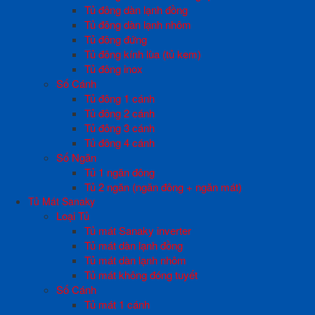
Tủ đông dàn lạnh đồng
Tủ đông dàn lạnh nhôm
Tủ đông đứng
Tủ đông kính lùa (tủ kem)
Tủ đông inox
Số Cánh
Tủ đông 1 cánh
Tủ đông 2 cánh
Tủ đông 3 cánh
Tủ đông 4 cánh
Số Ngăn
Tủ 1 ngăn đông
Tủ 2 ngăn (ngăn đông + ngăn mát)
Tủ Mát Sanaky
Loại Tủ
Tủ mát Sanaky inverter
Tủ mát dàn lạnh đồng
Tủ mát dàn lạnh nhôm
Tủ mát không đóng tuyết
Số Cánh
Tủ mát 1 cánh