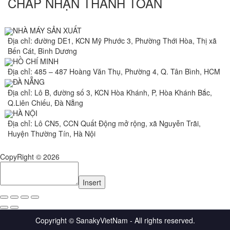
CHẤP NHẬN THANH TOÁN
NHÀ MÁY SẢN XUẤT
Địa chỉ: đường DE1, KCN Mỹ Phước 3, Phường Thới Hòa, Thị xã
Bến Cát, Bình Dương
HỒ CHÍ MINH
Địa chỉ: 485 – 487 Hoàng Văn Thụ, Phường 4, Q. Tân Bình, HCM
ĐÀ NẴNG
Địa chỉ: Lô B, đường số 3, KCN Hòa Khánh, P, Hòa Khánh Bắc,
Q.Liên Chiếu, Đà Nẵng
HÀ NỘI
Địa chỉ: Lô CN5, CCN Quất Động mở rộng, xã Nguyễn Trãi,
Huyện Thường Tín, Hà Nội
CopyRight © 2026
Insert
Copyright © SanakyVietNam - All rights reserved.