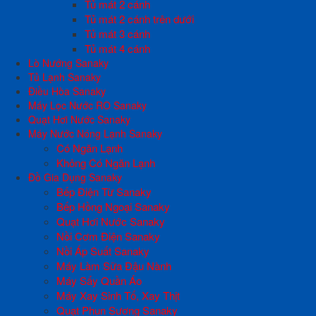
Tủ mát 2 cánh
Tủ mát 2 cánh trên dưới
Tủ mát 3 cánh
Tủ mát 4 cánh
Lò Nướng Sanaky
Tủ Lạnh Sanaky
Điều Hòa Sanaky
Máy Lọc Nước RO Sanaky
Quạt Hơi Nước Sanaky
Máy Nước Nóng Lạnh Sanaky
Có Ngăn Lạnh
Không Có Ngăn Lạnh
Đồ Gia Dụng Sanaky
Bếp Điện Từ Sanaky
Bếp Hồng Ngoại Sanaky
Quạt Hơi Nước Sanaky
Nồi Cơm Điện Sanaky
Nồi Áp Suất Sanaky
Máy Làm Sữa Đậu Nành
Máy Sấy Quần Áo
Máy Xay Sinh Tố, Xay Thịt
Quạt Phun Sương Sanaky