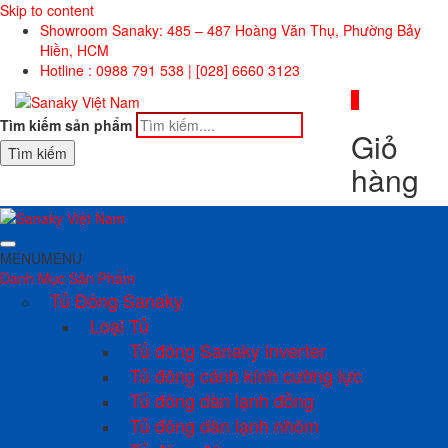
Skip to content
Showroom Sanaky: 485 – 487 Hoàng Văn Thụ, Phường Bảy
Hiền, HCM
Hotline : 0988 791 538 | [028] 6660 3123
0
Tìm kiếm sản phẩm
Giỏ
Tìm kiếm
hàng
MENU
MENU
Danh Mục Sản Phẩm
Tủ Đông Sanaky
Loại Tủ
Tủ đông Sanaky inverter
Tủ đông cánh kính cường lực
Tủ đông dàn lạnh đồng
Tủ đông dàn lạnh nhôm