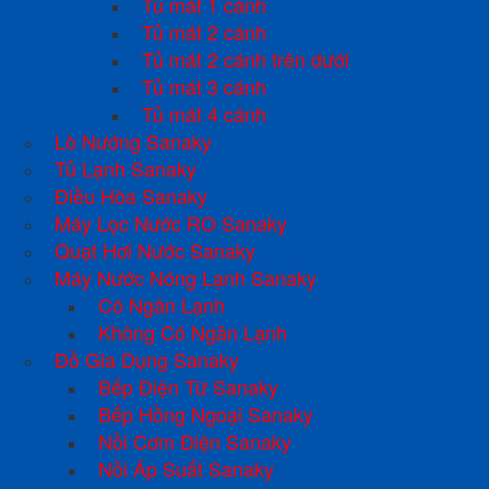
Tủ mát 1 cánh
Tủ mát 2 cánh
Tủ mát 2 cánh trên dưới
Tủ mát 3 cánh
Tủ mát 4 cánh
Lò Nướng Sanaky
Tủ Lạnh Sanaky
Điều Hòa Sanaky
Máy Lọc Nước RO Sanaky
Quạt Hơi Nước Sanaky
Máy Nước Nóng Lạnh Sanaky
Có Ngăn Lạnh
Không Có Ngăn Lạnh
Đồ Gia Dụng Sanaky
Bếp Điện Từ Sanaky
Bếp Hồng Ngoại Sanaky
Nồi Cơm Điện Sanaky
Nồi Áp Suất Sanaky