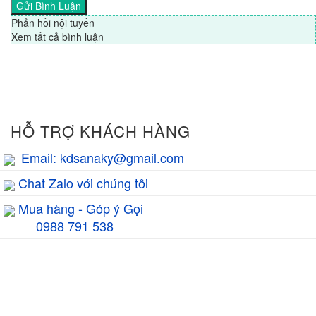
Phản hồi nội tuyến
Xem tất cả bình luận
HỖ TRỢ KHÁCH HÀNG
Email: kdsanaky@gmail.com
Chat Zalo với chúng tôi
Mua hàng - Góp ý Gọi
0988 791 538
GIỜ LÀM VIỆC
8h00 - 17h00
TƯ VẤN BÁN HÀNG
HỖ TRỢ KỸ THUẬT
0988.791.538
1800.6094
EMAIL