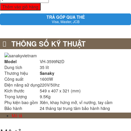
Thêm vào giỏ hàng
TRẢ GÓP QUA THẺ
Visa, Master, JCB
THÔNG SỐ KỸ THUẬT
Model
VH-3599N2D
Dung tích
35 lít
Thương hiệu
Sanaky
Công suất
1600W
Điện năng sử dụng
220V/50hz
Kích thước
549 x 407 x 321 (mm)
Trọng lượng
9.5Kg
Phụ kiện bao gồm
Xiên, khay hứng mở, vỉ nướng, tay cầm
Bảo hành
24 tháng tại trung tâm bảo hành hãng
Mô tả