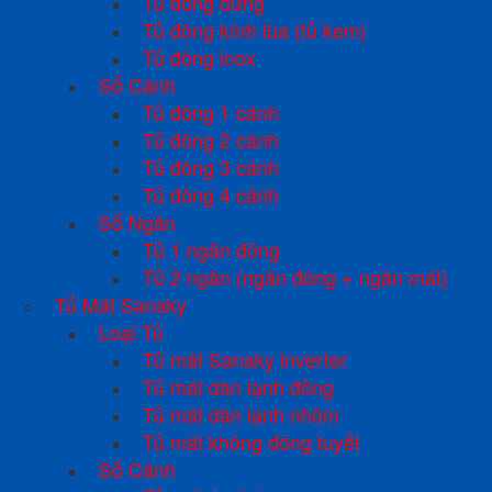
Tủ đông đứng
Tủ đông kính lùa (tủ kem)
Tủ đông inox
Số Cánh
Tủ đông 1 cánh
Tủ đông 2 cánh
Tủ đông 3 cánh
Tủ đông 4 cánh
Số Ngăn
Tủ 1 ngăn đông
Tủ 2 ngăn (ngăn đông + ngăn mát)
Tủ Mát Sanaky
Loại Tủ
Tủ mát Sanaky inverter
Tủ mát dàn lạnh đồng
Tủ mát dàn lạnh nhôm
Tủ mát không đóng tuyết
Số Cánh