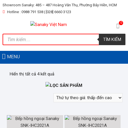
Skip
Showroom Sanaky: 485 – 487 Hoàng Văn Thụ, Phường Bảy Hiền, HCM
to
Hotline : 0988 791 538 | [028] 6660 3123
content
0
Tìm
TÌM KIẾM
kiếm
sản
phẩm
MENU
Hiển thị tất cả 4 kết quả
LỌC SẢN PHẨM
LỌC THEO GIÁ
Giá:
—
LOẠI TỦ