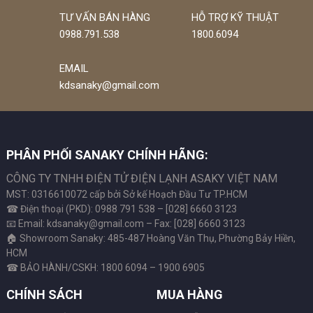
TƯ VẤN BÁN HÀNG
HỖ TRỢ KỸ THUẬT
0988.791.538
1800.6094
EMAIL
kdsanaky@gmail.com
PHÂN PHỐI SANAKY CHÍNH HÃNG:
CÔNG TY TNHH ĐIỆN TỬ ĐIỆN LẠNH ASAKY VIỆT NAM
MST: 0316610072 cấp bởi Sở kế Hoạch Đầu Tư TP.HCM
☎ Điện thoại (PKD): 0988 791 538 – [028] 6660 3123
📧 Email: kdsanaky@gmail.com – Fax: [028] 6660 3123
🏠 Showroom Sanaky: 485-487 Hoàng Văn Thụ, Phường Bảy Hiền,
HCM
☎ BẢO HÀNH/CSKH: 1800 6094 – 1900 6905
CHÍNH SÁCH
MUA HÀNG