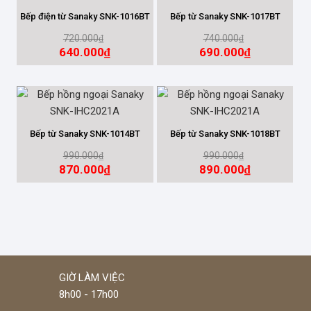
Bếp điện từ Sanaky SNK-1016BT
Bếp từ Sanaky SNK-1017BT
720.000
740.000
₫
₫
SỐ NGĂN
640.000
690.000
₫
₫
CÔNG NGHỆ INVERTER
Bếp từ Sanaky SNK-1014BT
Bếp từ Sanaky SNK-1018BT
DÀN LẠNH
990.000
990.000
₫
₫
870.000
890.000
₫
₫
SỐ CÁNH
DUNG TÍCH
GIỜ LÀM VIỆC
8h00 - 17h00