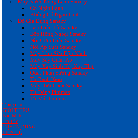
Máy Nước Nóng Lạnh Sanaky
Có Ngăn Lạnh
Không Có Ngăn Lạnh
Đồ Gia Dụng Sanaky
Bếp Điện Từ Sanaky
Bếp Hồng Ngoại Sanaky
Nồi Cơm Điện Sanaky
Nồi Áp Suất Sanaky
Máy Làm Sữa Đậu Nành
Máy Sấy Quần Áo
Máy Xay Sinh Tố, Xay Thịt
Quạt Phun Sương Sanaky
Tủ Bánh Kem
Máy Rửa Chén Sanaky
Tủ Đông Pinimax
Tủ Mát Pinimax
Trang chủ
GIỚI THIỆU
Bảo hành
Tin Tức
TUYỂN DỤNG
LIÊN HỆ