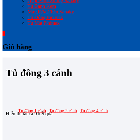
Quạt Phun Sương Sanaky
Tủ Bánh Kem
Máy Rửa Chén Sanaky
Tủ Đông Pinimax
Tủ Mát Pinimax
0
Giỏ hàng
Tủ đông 3 cánh
Lọc theo giá
Tủ đông 1 cánh
Tủ đông 2 cánh
Tủ đông 4 cánh
Hiển thị tất cả 9 kết quả
LOẠI TỦ
Tủ đông cánh thép
(3)