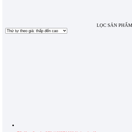
Tủ đông cánh kính cường lực
(4)
Tủ đông đứng
(1)
SỐ NGĂN
LỌC SẢN PHẨ
1 ngăn đông
(8)
CÔNG NGHỆ INVERTER
Inverter
(4)
Thường
(4)
DÀN LẠNH
Đồng
(8)
SỐ CÁNH
3 Cánh
(8)
DUNG TÍCH