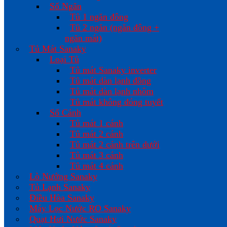
Số Ngăn
Tủ 1 ngăn đông
Tủ 2 ngăn (ngăn đông +
ngăn mát)
Tủ Mát Sanaky
Loại Tủ
Tủ mát Sanaky inverter
Tủ mát dàn lạnh đồng
Tủ mát dàn lạnh nhôm
Tủ mát không đóng tuyết
Số Cánh
Tủ mát 1 cánh
Tủ mát 2 cánh
Tủ mát 2 cánh trên dưới
Tủ mát 3 cánh
Tủ mát 4 cánh
Lò Nướng Sanaky
Tủ Lạnh Sanaky
Điều Hòa Sanaky
Máy Lọc Nước RO Sanaky
Quạt Hơi Nước Sanaky