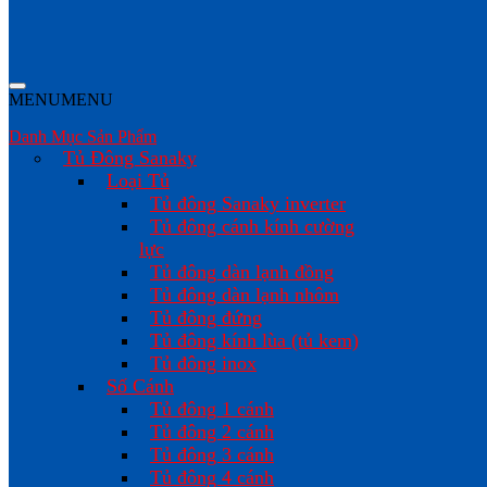
MENU
MENU
Danh Mục Sản Phẩm
Tủ Đông Sanaky
Loại Tủ
Tủ đông Sanaky inverter
Tủ đông cánh kính cường
lực
Tủ đông dàn lạnh đồng
Tủ đông dàn lạnh nhôm
Tủ đông đứng
Tủ đông kính lùa (tủ kem)
Tủ đông inox
Số Cánh
Tủ đông 1 cánh
Tủ đông 2 cánh
Tủ đông 3 cánh
Tủ đông 4 cánh