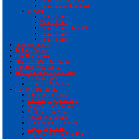
Tủ mát không đóng tuyết
Số Cánh
Tủ mát 1 cánh
Tủ mát 2 cánh
Tủ mát 2 cánh trên dưới
Tủ mát 3 cánh
Tủ mát 4 cánh
Lò Nướng Sanaky
Tủ Lạnh Sanaky
Điều Hòa Sanaky
Máy Lọc Nước RO Sanaky
Quạt Hơi Nước Sanaky
Máy Nước Nóng Lạnh Sanaky
Có Ngăn Lạnh
Không Có Ngăn Lạnh
Đồ Gia Dụng Sanaky
Bếp Điện Từ Sanaky
Bếp Hồng Ngoại Sanaky
Quạt Hơi Nước Sanaky
Nồi Cơm Điện Sanaky
Nồi Áp Suất Sanaky
Máy Làm Sữa Đậu Nành
Máy Sấy Quần Áo
Máy Xay Sinh Tố, Xay Thịt