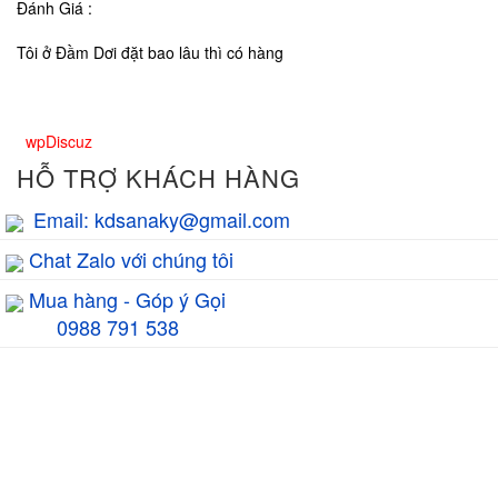
Đánh Giá :
Tôi ở Đầm Dơi đặt bao lâu thì có hàng
wpDiscuz
HỖ TRỢ KHÁCH HÀNG
Email: kdsanaky@gmail.com
Chat Zalo với chúng tôi
Mua hàng - Góp ý Gọi
0988 791 538
GIỜ LÀM VIỆC
8h00 - 17h00
TƯ VẤN BÁN HÀNG
HỖ TRỢ KỸ THUẬT
0988.791.538
1800.6094
EMAIL
kdsanaky@gmail.com