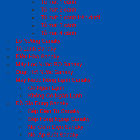
Tủ mát 1 cánh
Tủ mát 2 cánh
Tủ mát 2 cánh trên dưới
Tủ mát 3 cánh
Tủ mát 4 cánh
Lò Nướng Sanaky
Tủ Lạnh Sanaky
Điều Hòa Sanaky
Máy Lọc Nước RO Sanaky
Quạt Hơi Nước Sanaky
Máy Nước Nóng Lạnh Sanaky
Có Ngăn Lạnh
Không Có Ngăn Lạnh
Đồ Gia Dụng Sanaky
Bếp Điện Từ Sanaky
Bếp Hồng Ngoại Sanaky
Nồi Cơm Điện Sanaky
Nồi Áp Suất Sanaky