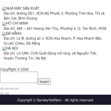
NHÀ MÁY SẢN XUẤT
Địa chỉ: đường DE1, KCN Mỹ Phước 3, Phường Thới Hòa, Thị xã
Bến Cát, Bình Dương
HỒ CHÍ MINH
Địa chỉ: 485 – 487 Hoàng Văn Thụ, Phường 4, Q. Tân Bình, HCM
ĐÀ NẴNG
Địa chỉ: Lô B, đường số 3, KCN Hòa Khánh, P, Hòa Khánh Bắc,
Q.Liên Chiếu, Đà Nẵng
HÀ NỘI
Địa chỉ: Lô CN5, CCN Quất Động mở rộng, xã Nguyễn Trãi,
Huyện Thường Tín, Hà Nội
CopyRight © 2026
Insert
Copyright © SanakyVietNam - All rights reserved.