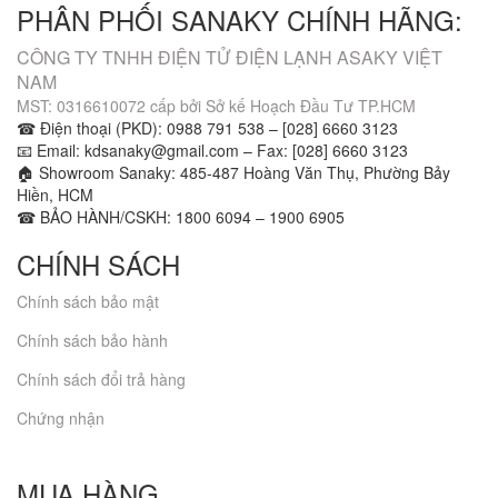
PHÂN PHỐI SANAKY CHÍNH HÃNG:
CÔNG TY TNHH ĐIỆN TỬ ĐIỆN LẠNH ASAKY VIỆT
NAM
MST: 0316610072 cấp bởi Sở kế Hoạch Đầu Tư TP.HCM
☎ Điện thoại (PKD): 0988 791 538 – [028] 6660 3123
📧 Email: kdsanaky@gmail.com – Fax: [028] 6660 3123
🏠 Showroom Sanaky: 485-487 Hoàng Văn Thụ, Phường Bảy
Hiền, HCM
☎ BẢO HÀNH/CSKH: 1800 6094 – 1900 6905
CHÍNH SÁCH
Chính sách bảo mật
Chính sách bảo hành
Chính sách đổi trả hàng
Chứng nhận
MUA HÀNG