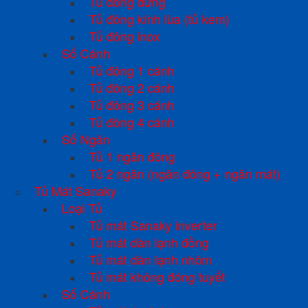
Tủ đông đứng
Tủ đông kính lùa (tủ kem)
Tủ đông inox
Số Cánh
Tủ đông 1 cánh
Tủ đông 2 cánh
Tủ đông 3 cánh
Tủ đông 4 cánh
Số Ngăn
Tủ 1 ngăn đông
Tủ 2 ngăn (ngăn đông + ngăn mát)
Tủ Mát Sanaky
Loại Tủ
Tủ mát Sanaky inverter
Tủ mát dàn lạnh đồng
Tủ mát dàn lạnh nhôm
Tủ mát không đóng tuyết
Số Cánh