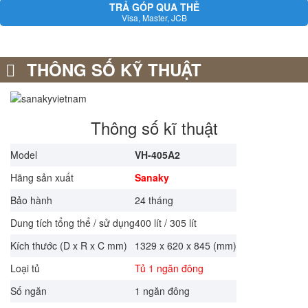
TRẢ GÓP QUA THẺ
Visa, Master, JCB
THÔNG SỐ KỸ THUẬT
Thông số kĩ thuật
Model
VH-405A2
Hãng sản xuất
Sanaky
Bảo hành
24 tháng
Dung tích tổng thể / sử dụng
400 lít / 305 lít
Kích thước (D x R x C mm)
1329 x 620 x 845 (mm)
Loại tủ
Tủ 1 ngăn đông
Số ngăn
1 ngăn đông