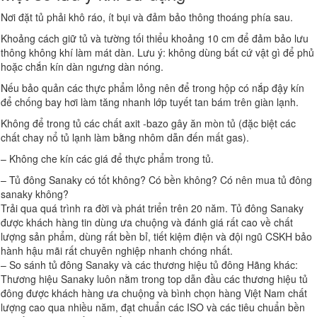
Nơi đặt tủ phải khô ráo, ít bụi và đảm bảo thông thoáng phía sau.
Khoảng cách giữ tủ và tường tối thiểu khoảng 10 cm để đảm bảo lưu
thông không khí làm mát dàn. Lưu ý: không dùng bất cứ vật gì để phủ
hoặc chắn kín dàn ngưng dàn nóng.
Nếu bảo quản các thực phẩm lỏng nên để trong hộp có nắp đậy kín
để chống bay hơi làm tăng nhanh lớp tuyết tan bám trên giàn lạnh.
Không để trong tủ các chất axit -bazo gây ăn mòn tủ (đặc biệt các
chất chay nổ tủ lạnh làm bằng nhôm dẫn đến mất gas).
– Không che kín các giá để thực phẩm trong tủ.
– Tủ đông Sanaky có tốt không? Có bền không? Có nên mua tủ đông
sanaky không?
Trải qua quá trình ra đời và phát triển trên 20 năm. Tủ đông Sanaky
được khách hàng tin dùng ưa chuộng và đánh giá rất cao về chất
lượng sản phẩm, dùng rất bền bỉ, tiết kiệm điện và đội ngũ CSKH bảo
hành hậu mãi rất chuyên nghiệp nhanh chóng nhất.
– So sánh tủ đông Sanaky và các thương hiệu tủ đông Hãng khác:
Thương hiệu Sanaky luôn nằm trong top dẫn đầu các thương hiệu tủ
đông được khách hàng ưa chuộng và bình chọn hàng Việt Nam chất
lượng cao qua nhiều năm, đạt chuẩn các ISO và các tiêu chuẩn bền