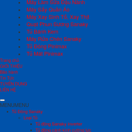
Máy Làm Sữa Đậu Nành
Máy Sấy Quần Áo
Máy Xay Sinh Tố, Xay Thịt
Quạt Phun Sương Sanaky
Tủ Bánh Kem
Máy Rửa Chén Sanaky
Tủ Đông Pinimax
Tủ Mát Pinimax
Trang chủ
GIỚI THIỆU
Bảo hành
Tin Tức
TUYỂN DỤNG
LIÊN HỆ
MENU
MENU
Tủ Đông Sanaky
Loại Tủ
Tủ đông Sanaky inverter
Tủ đông cánh kính cường lực