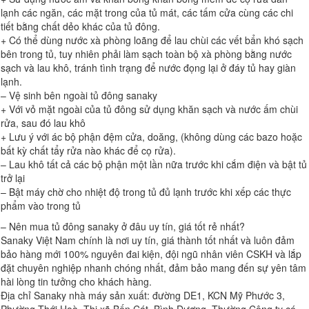
lạnh các ngăn, các mặt trong của tủ mát, các tấm cửa cùng các chi
tiết bằng chất dẻo khác của tủ đông.
+ Có thể dùng nước xà phòng loãng để lau chùi các vết bẩn khó sạch
bên trong tủ, tuy nhiên phải làm sạch toàn bộ xà phòng bằng nước
sạch và lau khô, tránh tình trạng để nước đọng lại ở đáy tủ hay giàn
lạnh.
– Vệ sinh bên ngoài tủ đông sanaky
+ Với vỏ mặt ngoài của tủ đông sử dụng khăn sạch và nước ấm chùi
rửa, sau đó lau khô
+ Lưu ý với ác bộ phận đệm cửa, doăng, (không dùng các bazo hoặc
bất kỳ chất tẩy rửa nào khác để cọ rửa).
– Lau khô tất cả các bộ phận một lần nữa trước khi cắm điện và bật tủ
trở lại
– Bật máy chờ cho nhiệt độ trong tủ đủ lạnh trước khi xếp các thực
phẩm vào trong tủ
– Nên mua tủ đông sanaky ở đâu uy tín, giá tốt rẻ nhất?
Sanaky Việt Nam chính là nơi uy tín, giá thành tốt nhất và luôn đảm
bảo hàng mới 100% nguyên đai kiện, đội ngũ nhân viên CSKH và lắp
đặt chuyên nghiệp nhanh chóng nhất, đảm bảo mang đến sự yên tâm
hài lòng tin tưởng cho khách hàng.
Địa chỉ Sanaky nhà máy sản xuất: đường DE1, KCN Mỹ Phước 3,
Phường Thới Hoà, Thị xã Bến Cát, Bình Dương. Thường Công ty có