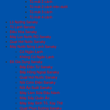
Tủ mát 2 cánh
Tủ mát 2 cánh trên dưới
Tủ mát 3 cánh
Tủ mát 4 cánh
Lò Nướng Sanaky
Tủ Lạnh Sanaky
Điều Hòa Sanaky
Máy Lọc Nước RO Sanaky
Quạt Hơi Nước Sanaky
Máy Nước Nóng Lạnh Sanaky
Có Ngăn Lạnh
Không Có Ngăn Lạnh
Đồ Gia Dụng Sanaky
Bếp Điện Từ Sanaky
Bếp Hồng Ngoại Sanaky
Quạt Hơi Nước Sanaky
Nồi Cơm Điện Sanaky
Nồi Áp Suất Sanaky
Máy Làm Sữa Đậu Nành
Máy Sấy Quần Áo
Máy Xay Sinh Tố, Xay Thịt
Quạt Phun Sương Sanaky