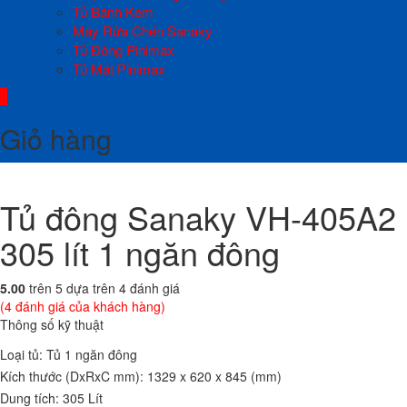
Tủ Bánh Kem
Máy Rửa Chén Sanaky
Tủ Đông Pinimax
Tủ Mát Pinimax
0
Giỏ hàng
Tủ đông Sanaky VH-405A2
305 lít 1 ngăn đông
5.00
trên 5 dựa trên
4
đánh giá
(
4
đánh giá của khách hàng)
Thông số kỹ thuật
Loại tủ: Tủ 1 ngăn đông
Kích thước (DxRxC mm): 1329 x 620 x 845 (mm)
Dung tích: 305 Lít