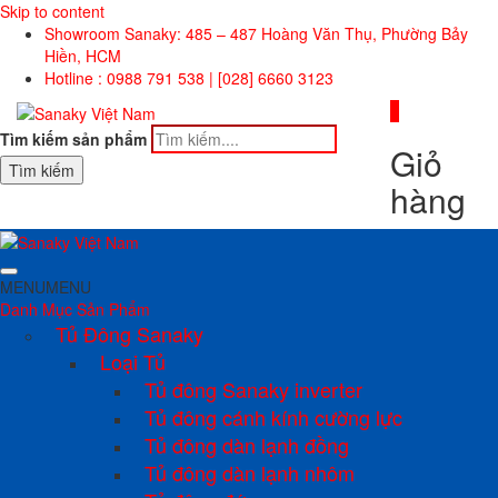
Skip to content
Showroom Sanaky: 485 – 487 Hoàng Văn Thụ, Phường Bảy
Hiền, HCM
Hotline : 0988 791 538 | [028] 6660 3123
0
Tìm kiếm sản phẩm
Giỏ
Tìm kiếm
hàng
MENU
MENU
Danh Mục Sản Phẩm
Tủ Đông Sanaky
Loại Tủ
Tủ đông Sanaky inverter
Tủ đông cánh kính cường lực
Tủ đông dàn lạnh đồng
Tủ đông dàn lạnh nhôm