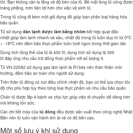
tốt. Bạn không cần lo lắng về độ bền của tủ. Bề mặt lòng tủ cũng được
tráng phẳng, trơn tiện lợi hơn cho việc vệ sinh tủ.
Trong tủ cũng đi kèm một giỏ đựng đồ giúp bạn phân loại hàng hóa
bảo quản.
Tủ sử dụng
dàn lạnh được làm bằng nhôm
kết hợp quạt đảo
o
nhiệt giúp làm lạnh nhanh và sâu, nhiệt độ trong tủ luôn duy trì từ 0
C
o
> -18
C nên đảm bảo thực phẩm luôn tươi ngon trong thời gian dài.
Dung tích
tổng thể của tủ là 400 lít, dung tích sử dụng là 305
lít
đáp ứng nhu cầu trữ đông thực phẩm với số lượng ít.
Tủ VH-225A2 sử dụng gas làm lạnh là R134a nên thân thiện môi
trường, đảm bảo an toàn cho người sử dụng.
Trên thân tủ đông có nút điều chỉnh nhiệt độ, bạn có thể lựa chọn tốc
độ cho phù hợp tùy theo từng loại thực phẩm và nhu cầu bảo quản.
Chân tủ được lắp 4 bánh xe chịu lực giúp việc di chuyển dễ dàng hơn
mà không tốn sức.
Các chi tiết máy của
tủ đông
đều được sản xuất theo công nghệ Nhật
Bản nên tủ luôn vận hành êm ái và có độ bền cao.
Một số lưu ý khi sử dụng