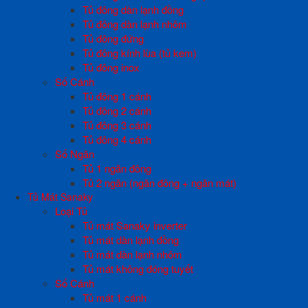
Tủ đông dàn lạnh đồng
Tủ đông dàn lạnh nhôm
Tủ đông đứng
Tủ đông kính lùa (tủ kem)
Tủ đông inox
Số Cánh
Tủ đông 1 cánh
Tủ đông 2 cánh
Tủ đông 3 cánh
Tủ đông 4 cánh
Số Ngăn
Tủ 1 ngăn đông
Tủ 2 ngăn (ngăn đông + ngăn mát)
Tủ Mát Sanaky
Loại Tủ
Tủ mát Sanaky inverter
Tủ mát dàn lạnh đồng
Tủ mát dàn lạnh nhôm
Tủ mát không đóng tuyết
Số Cánh
Tủ mát 1 cánh