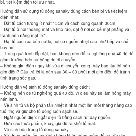
bỉ, tiết kiệm điện tối ưu nhất.
Hướng dẫn sử dụng tủ đông sanaky đúng cách bền bỉ và tiết kiệm
điện nhất:
– Đăt tủ cách tường ít nhất 15cm và cách xung quanh 30cm.
– Đặt tủ ở nơi thoáng mát và khô ráo, đặt ở nơi có bề mặt phẳng và
tránh ánh nắng mặt trời.
– Đặt tủ cách xa bồn nước, nơi có nguồn nhiệt cao như bếp và chất
bay hơi.
– Trong quá trình lắp đặt, bạn không nên để tủ nghiêng quá 40 độ để
giảm trường hợp hư hỏng do di chuyển.
– Không gim điện ngay khi vừa di chuyển xong. Vậy bao lâu thì nên
gim điện? Câu trả lời là nên sau 30 – 60 phút mới gim điện để tránh
tình trạng sốc gas.
Hướng dẫn vệ sinh tủ đông sanaky đúng cách:
– Không nên để tủ nghiêng quá 40 độ, vì điều này sẽ làm hỏng máy
nén lạnh.
– Vệ sinh tủ và bộ phận tản nhiệt ít nhất một lần mỗi tháng nâng cao
tuổi thọ và giữ cho tủ đông luôn sạch sẽ.
– Ngắt nguồn điện: ngắt điện tủ bằng cách rút dây nguồn.
– Đưa các thực phẩm, khay, giá đỡ ra khỏi tủ mát.
– Vệ sinh bên trong tủ đông sanaky
+ Sử dụng nước ấm và khăn bông khăn bông mềm để cọ rửa dàn