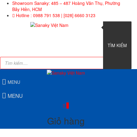
Skip
Showroom Sanaky: 485 – 487 Hoàng Văn Thụ, Phường
to
Bảy Hiền, HCM
content
Hotline : 0988 791 538 | [028] 6660 3123
0
Giỏ
hàng
TÌM KIẾM
Tìm
kiếm
sản
phẩm
MENU
MENU
0
Giỏ hàng