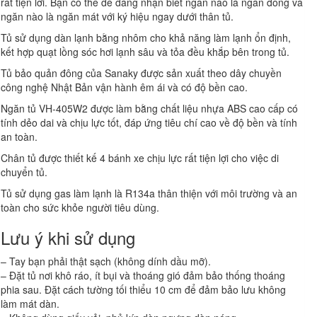
rất tiện lơi. Bạn có thể dễ dàng nhận biết ngăn nào là ngăn đông và
ngăn nào là ngăn mát với ký hiệu ngay dưới thân tủ.
Tủ sử dụng dàn lạnh bằng nhôm cho khả năng làm lạnh ổn định,
kết hợp quạt lồng sóc hơi lạnh sâu và tỏa đều khắp bên trong tủ.
Tủ bảo quản đông của Sanaky được sản xuất theo dây chuyền
công nghệ Nhật Bản vận hành êm ái và có độ bền cao.
Ngăn tủ VH-405W2 được làm bằng chất liệu nhựa ABS cao cấp có
tính dẻo dai và chịu lực tốt, đáp ứng tiêu chí cao về độ bền và tính
an toàn.
Chân tủ được thiết kế 4 bánh xe chịu lực rất tiện lợi cho việc di
chuyển tủ.
Tủ sử dụng gas làm lạnh là R134a thân thiện với môi trường và an
toàn cho sức khỏe người tiêu dùng.
Lưu ý khi sử dụng
– Tay bạn phải thật sạch (không dính dầu mỡ).
– Đặt tủ nơi khô ráo, ít bụi và thoáng gió đảm bảo thống thoáng
phia sau. Đặt cách tường tối thiểu 10 cm để đảm bảo lưu không
làm mát dàn.