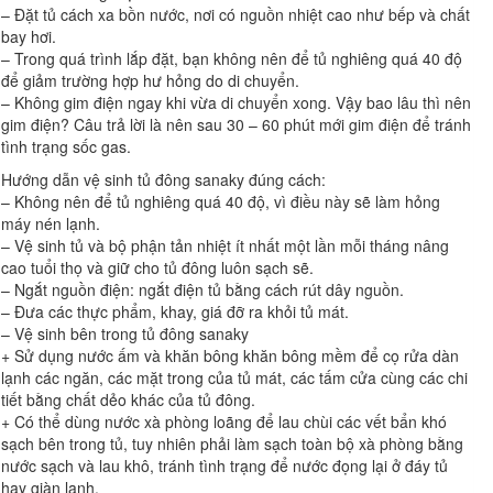
– Đặt tủ cách xa bồn nước, nơi có nguồn nhiệt cao như bếp và chất
bay hơi.
– Trong quá trình lắp đặt, bạn không nên để tủ nghiêng quá 40 độ
để giảm trường hợp hư hỏng do di chuyển.
– Không gim điện ngay khi vừa di chuyển xong. Vậy bao lâu thì nên
gim điện? Câu trả lời là nên sau 30 – 60 phút mới gim điện để tránh
tình trạng sốc gas.
Hướng dẫn vệ sinh tủ đông sanaky đúng cách:
– Không nên để tủ nghiêng quá 40 độ, vì điều này sẽ làm hỏng
máy nén lạnh.
– Vệ sinh tủ và bộ phận tản nhiệt ít nhất một lần mỗi tháng nâng
cao tuổi thọ và giữ cho tủ đông luôn sạch sẽ.
– Ngắt nguồn điện: ngắt điện tủ bằng cách rút dây nguồn.
– Đưa các thực phẩm, khay, giá đỡ ra khỏi tủ mát.
– Vệ sinh bên trong tủ đông sanaky
+ Sử dụng nước ấm và khăn bông khăn bông mềm để cọ rửa dàn
lạnh các ngăn, các mặt trong của tủ mát, các tấm cửa cùng các chi
tiết bằng chất dẻo khác của tủ đông.
+ Có thể dùng nước xà phòng loãng để lau chùi các vết bẩn khó
sạch bên trong tủ, tuy nhiên phải làm sạch toàn bộ xà phòng bằng
nước sạch và lau khô, tránh tình trạng để nước đọng lại ở đáy tủ
hay giàn lạnh.