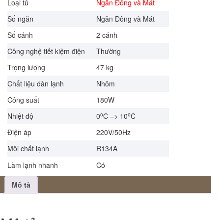
Loại tủ
Ngăn Đông và Mát
Số ngăn
Ngăn Đông và Mát
Số cánh
2 cánh
Công nghệ tiết kiệm điện
Thường
Trọng lượng
47 kg
Chất liệu dàn lạnh
Nhôm
Công suất
180W
o
o
Nhiệt độ
0
C –> 10
C
Điện áp
220V/50Hz
Môi chất lạnh
R134A
Làm lạnh nhanh
Có
Mô tả