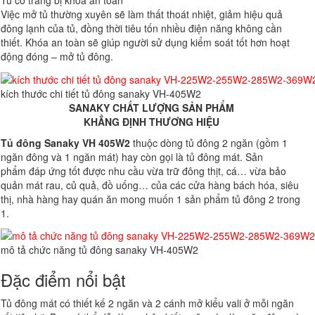
Tủ có trang bị khoá an toàn
Việc mở tủ thường xuyên sẽ làm thất thoát nhiệt, giảm hiệu quả
đông lạnh của tủ, đồng thời tiêu tốn nhiều điện năng không cần
thiết. Khóa an toàn sẽ giúp người sử dụng kiểm soát tốt hơn hoạt
động đóng – mở tủ đông.
kích thước chi tiết tủ đông sanaky VH-405W2
SANAKY CHẤT LƯỢNG SẢN PHẨM
KHẲNG ĐỊNH THƯƠNG HIỆU
Tủ đông Sanaky VH 405W2
thuộc dòng tủ đông 2 ngăn (gồm 1
ngăn đông và 1 ngăn mát) hay còn gọi là tủ đông mát. Sản
phẩm đáp ứng tốt được nhu cầu vừa trữ đông thịt, cá… vừa bảo
quản mát rau, củ quả, đồ uống… của các cửa hàng bách hóa, siêu
thị, nhà hàng hay quán ăn mong muốn 1 sản phẩm tủ đông 2 trong
1.
mô tả chức năng tủ đông sanaky VH-405W2
Đặc điểm nổi bật
Tủ đông mát có thiết kế 2 ngăn và 2 cánh mở kiểu vali ở mỗi ngăn