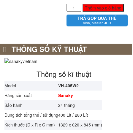
Tủ
Thêm vào giỏ hàng
đông
TRẢ GÓP QUA THẺ
Sanaky
Visa, Master, JCB
VH-
405W2
280
lít
THÔNG SỐ KỸ THUẬT
2
ngăn
đông
mát
Thông số kĩ thuật
số
lượng
Model
VH-405W2
Hãng sản xuất
Sanaky
Bảo hành
24 tháng
Dung tích tổng thể / sử dụng
400 Lít / 280 Lít
Kích thước (D x R x C mm)
1329 x 620 x 845 (mm)