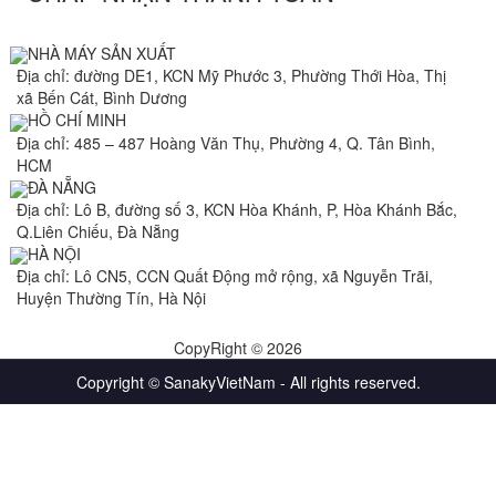
NHÀ MÁY SẢN XUẤT
Địa chỉ: đường DE1, KCN Mỹ Phước 3, Phường Thới Hòa, Thị
xã Bến Cát, Bình Dương
HỒ CHÍ MINH
Địa chỉ: 485 – 487 Hoàng Văn Thụ, Phường 4, Q. Tân Bình,
HCM
ĐÀ NẴNG
Địa chỉ: Lô B, đường số 3, KCN Hòa Khánh, P, Hòa Khánh Bắc,
Q.Liên Chiếu, Đà Nẵng
HÀ NỘI
Địa chỉ: Lô CN5, CCN Quất Động mở rộng, xã Nguyễn Trãi,
Huyện Thường Tín, Hà Nội
CopyRight © 2026
Copyright © SanakyVietNam - All rights reserved.