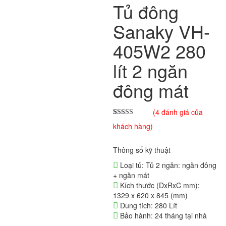
Tủ đông
Sanaky VH-
405W2 280
lít 2 ngăn
đông mát
(
4
đánh giá của
5.00
4
trên 5
khách hàng)
dựa trên
đánh giá
Thông số kỹ thuật
Loại tủ: Tủ 2 ngăn: ngăn đông
+ ngăn mát
Kích thước (DxRxC mm):
1329 x 620 x 845 (mm)
Dung tích: 280 Lít
Bảo hành: 24 tháng tại nhà