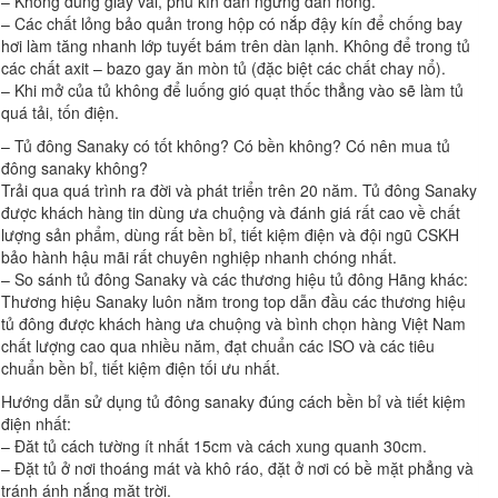
– Không dùng giấy vải, phủ kín dàn ngưng dàn nóng.
– Các chất lỏng bảo quản trong hộp có nắp đậy kín để chống bay
hơi làm tăng nhanh lớp tuyết bám trên dàn lạnh. Không để trong tủ
các chất axit – bazo gay ăn mòn tủ (đặc biệt các chất chay nổ).
– Khi mở của tủ không để luống gió quạt thốc thẳng vào sẽ làm tủ
quá tải, tốn điện.
– Tủ đông Sanaky có tốt không? Có bền không? Có nên mua tủ
đông sanaky không?
Trải qua quá trình ra đời và phát triển trên 20 năm. Tủ đông Sanaky
được khách hàng tin dùng ưa chuộng và đánh giá rất cao về chất
lượng sản phẩm, dùng rất bền bỉ, tiết kiệm điện và đội ngũ CSKH
bảo hành hậu mãi rất chuyên nghiệp nhanh chóng nhất.
– So sánh tủ đông Sanaky và các thương hiệu tủ đông Hãng khác:
Thương hiệu Sanaky luôn nằm trong top dẫn đầu các thương hiệu
tủ đông được khách hàng ưa chuộng và bình chọn hàng Việt Nam
chất lượng cao qua nhiều năm, đạt chuẩn các ISO và các tiêu
chuẩn bền bỉ, tiết kiệm điện tối ưu nhất.
Hướng dẫn sử dụng tủ đông sanaky đúng cách bền bỉ và tiết kiệm
điện nhất:
– Đăt tủ cách tường ít nhất 15cm và cách xung quanh 30cm.
– Đặt tủ ở nơi thoáng mát và khô ráo, đặt ở nơi có bề mặt phẳng và
tránh ánh nắng mặt trời.