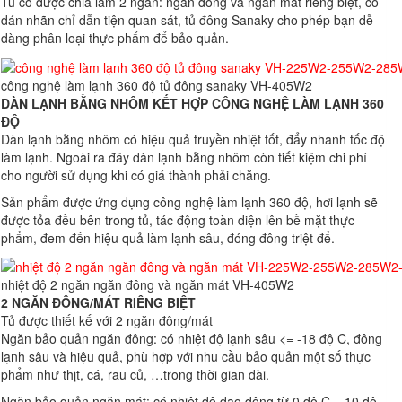
Tủ có được chia làm 2 ngăn: ngăn đông và ngăn mát riêng biệt, có
dán nhãn chỉ dẫn tiện quan sát, tủ đông Sanaky cho phép bạn dễ
dàng phân loại thực phẩm để bảo quản.
công nghệ làm lạnh 360 độ tủ đông sanaky VH-405W2
DÀN LẠNH BẰNG NHÔM KẾT HỢP CÔNG NGHỆ LÀM LẠNH 360
ĐỘ
Dàn lạnh bằng nhôm có hiệu quả truyền nhiệt tốt, đẩy nhanh tốc độ
làm lạnh. Ngoài ra đây dàn lạnh bằng nhôm còn tiết kiệm chi phí
cho người sử dụng khi có giá thành phải chăng.
Sản phẩm được ứng dụng công nghệ làm lạnh 360 độ, hơi lạnh sẽ
được tỏa đều bên trong tủ, tác động toàn diện lên bề mặt thực
phẩm, đem đến hiệu quả làm lạnh sâu, đóng đông triệt để.
nhiệt độ 2 ngăn ngăn đông và ngăn mát VH-405W2
2 NGĂN ĐÔNG/MÁT RIÊNG BIỆT
Tủ được thiết kế với 2 ngăn đông/mát
Ngăn bảo quản ngăn đông: có nhiệt độ lạnh sâu <= -18 độ C, đông
lạnh sâu và hiệu quả, phù hợp với nhu cầu bảo quản một số thực
phẩm như thịt, cá, rau củ, …trong thời gian dài.
Ngăn bảo quản ngăn mát: có nhiệt độ dao động từ 0 độ C – 10 độ