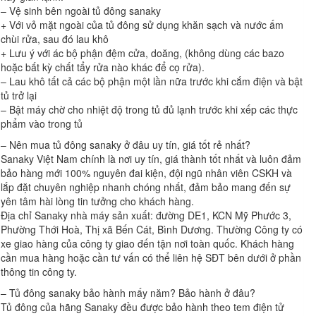
– Vệ sinh bên ngoài tủ đông sanaky
+ Với vỏ mặt ngoài của tủ đông sử dụng khăn sạch và nước ấm
chùi rửa, sau đó lau khô
+ Lưu ý với ác bộ phận đệm cửa, doăng, (không dùng các bazo
hoặc bất kỳ chất tẩy rửa nào khác để cọ rửa).
– Lau khô tất cả các bộ phận một lần nữa trước khi cắm điện và bật
tủ trở lại
– Bật máy chờ cho nhiệt độ trong tủ đủ lạnh trước khi xếp các thực
phẩm vào trong tủ
– Nên mua tủ đông sanaky ở đâu uy tín, giá tốt rẻ nhất?
Sanaky Việt Nam chính là nơi uy tín, giá thành tốt nhất và luôn đảm
bảo hàng mới 100% nguyên đai kiện, đội ngũ nhân viên CSKH và
lắp đặt chuyên nghiệp nhanh chóng nhất, đảm bảo mang đến sự
yên tâm hài lòng tin tưởng cho khách hàng.
Địa chỉ Sanaky nhà máy sản xuất: đường DE1, KCN Mỹ Phước 3,
Phường Thới Hoà, Thị xã Bến Cát, Bình Dương. Thường Công ty có
xe giao hàng của công ty giao đến tận nơi toàn quốc. Khách hàng
cần mua hàng hoặc cần tư vấn có thể liên hệ SĐT bên dưới ở phần
thông tin công ty.
– Tủ đông sanaky bảo hành mấy năm? Bảo hành ở đâu?
Tủ đông của hãng Sanaky đều được bảo hành theo tem điện tử