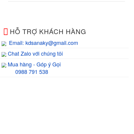
HỖ TRỢ KHÁCH HÀNG
Email: kdsanaky@gmail.com
Chat Zalo với chúng tôi
Mua hàng - Góp ý Gọi
0988 791 538
GIỜ LÀM VIỆC
8h00 - 17h00
TƯ VẤN BÁN HÀNG
HỖ TRỢ KỸ THUẬT
0988.791.538
1800.6094
EMAIL
kdsanaky@gmail.com