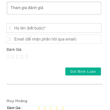
Họ
tên
(bắt
Emai
buộc
(để
nhận
Đánh Giá
phản
hồi
qua
email
Huy Hoàng
Đánh Giá :