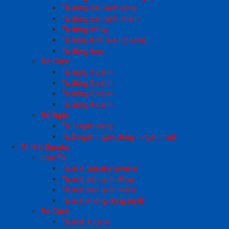
Tủ đông dàn lạnh đồng
Tủ đông dàn lạnh nhôm
Tủ đông đứng
Tủ đông kính lùa (tủ kem)
Tủ đông inox
Số Cánh
Tủ đông 1 cánh
Tủ đông 2 cánh
Tủ đông 3 cánh
Tủ đông 4 cánh
Số Ngăn
Tủ 1 ngăn đông
Tủ 2 ngăn (ngăn đông + ngăn mát)
Tủ Mát Sanaky
Loại Tủ
Tủ mát Sanaky inverter
Tủ mát dàn lạnh đồng
Tủ mát dàn lạnh nhôm
Tủ mát không đóng tuyết
Số Cánh
Tủ mát 1 cánh