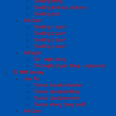
Tủ đông đứng
Tủ đông kính lùa (tủ kem)
Tủ đông inox
Số Cánh
Tủ đông 1 cánh
Tủ đông 2 cánh
Tủ đông 3 cánh
Tủ đông 4 cánh
Số Ngăn
Tủ 1 ngăn đông
Tủ 2 ngăn (ngăn đông + ngăn mát)
Tủ Mát Sanaky
Loại Tủ
Tủ mát Sanaky inverter
Tủ mát dàn lạnh đồng
Tủ mát dàn lạnh nhôm
Tủ mát không đóng tuyết
Số Cánh