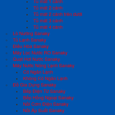
Tủ mát 1 cánh
Tủ mát 2 cánh
Tủ mát 2 cánh trên dưới
Tủ mát 3 cánh
Tủ mát 4 cánh
Lò Nướng Sanaky
Tủ Lạnh Sanaky
Điều Hòa Sanaky
Máy Lọc Nước RO Sanaky
Quạt Hơi Nước Sanaky
Máy Nước Nóng Lạnh Sanaky
Có Ngăn Lạnh
Không Có Ngăn Lạnh
Đồ Gia Dụng Sanaky
Bếp Điện Từ Sanaky
Bếp Hồng Ngoại Sanaky
Nồi Cơm Điện Sanaky
Nồi Áp Suất Sanaky