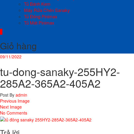
Tủ Bánh Kem
Máy Rửa Chén Sanaky
Tủ Đông Pinimax
Tủ Mát Pinimax
0
Giỏ hàng
09/11/2022
tu-dong-sanaky-255HY2-
285A2-365A2-405A2
Post By
admin
Previous Image
Next Image
No Comments
Trả lời