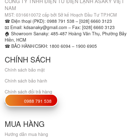
CÔNG TY TNHH ĐIỆN TỬ ĐIỆN LẠNH ASAKY VIỆT
NAM
MST: 0316610072 cấp bởi Sở kế Hoạch Đầu Tư TP.HCM
☎ Điện thoại (PKD): 0988 791 538 – [028] 6660 3123
📧 Email: kdsanaky@gmail.com – Fax: [028] 6660 3123
🏠 Showroom Sanaky: 485-487 Hoàng Văn Thụ, Phường Bảy
Hiền, HCM
☎ BẢO HÀNH/CSKH: 1800 6094 – 1900 6905
CHÍNH SÁCH
Chính sách bảo mật
Chính sách bảo hành
Chính sách đổi trả hàng
0988 791 538
Chứng nhận
MUA HÀNG
Hướng dẫn mua hàng