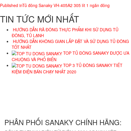
Published in
Tủ đông Sanaky VH-405A2 305 lít 1 ngăn đông
TIN TỨC MỚI NHẤT
HƯỚNG DẪN RÃ ĐÔNG THỰC PHẨM KHI SỬ DỤNG TỦ
ĐÔNG, TỦ LẠNH
HƯỚNG DẪN KHÔNG GIAN LẮP ĐẶT VÀ SỬ DỤNG TỦ ĐÔNG
TỐT NHẤT
TOP TỦ ĐÔNG SANAKY ĐƯỢC ƯA
CHUỘNG VÀ PHỔ BIẾN
TOP 3 TỦ ĐÔNG SANAKY TIẾT
KIỆM ĐIỆN BÁN CHẠY NHẤT 2020
GIỜ LÀM VIỆC
8h00 - 17h00
TƯ VẤN BÁN HÀNG
HỖ TRỢ KỸ THUẬT
0988.791.538
1800.6094
EMAIL
kdsanaky@gmail.com
PHÂN PHỐI SANAKY CHÍNH HÃNG: