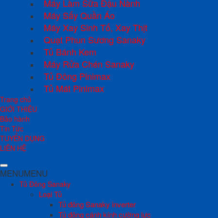
Máy Làm Sữa Đậu Nành
Máy Sấy Quần Áo
Máy Xay Sinh Tố, Xay Thịt
Quạt Phun Sương Sanaky
Tủ Bánh Kem
Máy Rửa Chén Sanaky
Tủ Đông Pinimax
Tủ Mát Pinimax
Trang chủ
GIỚI THIỆU
Bảo hành
Tin Tức
TUYỂN DỤNG
LIÊN HỆ
MENU
MENU
Tủ Đông Sanaky
Loại Tủ
Tủ đông Sanaky inverter
Tủ đông cánh kính cường lực