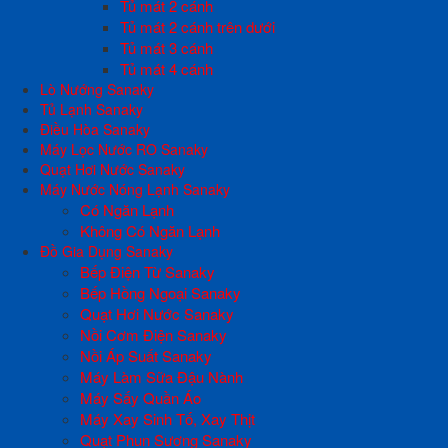
Tủ mát 2 cánh
Tủ mát 2 cánh trên dưới
Tủ mát 3 cánh
Tủ mát 4 cánh
Lò Nướng Sanaky
Tủ Lạnh Sanaky
Điều Hòa Sanaky
Máy Lọc Nước RO Sanaky
Quạt Hơi Nước Sanaky
Máy Nước Nóng Lạnh Sanaky
Có Ngăn Lạnh
Không Có Ngăn Lạnh
Đồ Gia Dụng Sanaky
Bếp Điện Từ Sanaky
Bếp Hồng Ngoại Sanaky
Quạt Hơi Nước Sanaky
Nồi Cơm Điện Sanaky
Nồi Áp Suất Sanaky
Máy Làm Sữa Đậu Nành
Máy Sấy Quần Áo
Máy Xay Sinh Tố, Xay Thịt
Quạt Phun Sương Sanaky