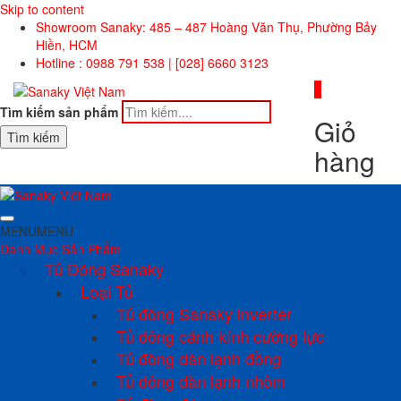
Skip to content
Showroom Sanaky: 485 – 487 Hoàng Văn Thụ, Phường Bảy
Hiền, HCM
Hotline : 0988 791 538 | [028] 6660 3123
0
Tìm kiếm sản phẩm
Giỏ
Tìm kiếm
hàng
MENU
MENU
Danh Mục Sản Phẩm
Tủ Đông Sanaky
Loại Tủ
Tủ đông Sanaky inverter
Tủ đông cánh kính cường lực
Tủ đông dàn lạnh đồng
Tủ đông dàn lạnh nhôm