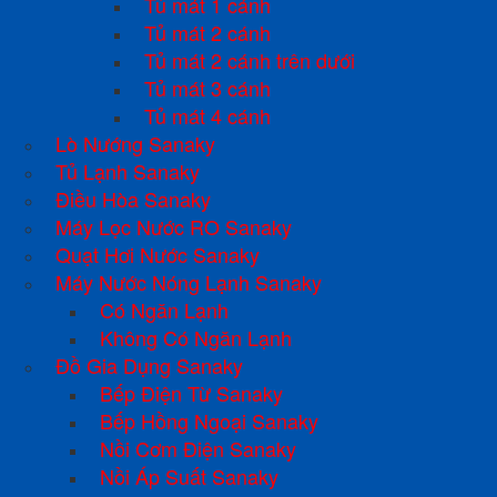
Tủ mát 1 cánh
Tủ mát 2 cánh
Tủ mát 2 cánh trên dưới
Tủ mát 3 cánh
Tủ mát 4 cánh
Lò Nướng Sanaky
Tủ Lạnh Sanaky
Điều Hòa Sanaky
Máy Lọc Nước RO Sanaky
Quạt Hơi Nước Sanaky
Máy Nước Nóng Lạnh Sanaky
Có Ngăn Lạnh
Không Có Ngăn Lạnh
Đồ Gia Dụng Sanaky
Bếp Điện Từ Sanaky
Bếp Hồng Ngoại Sanaky
Nồi Cơm Điện Sanaky
Nồi Áp Suất Sanaky