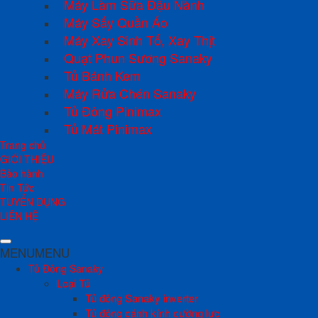
Máy Làm Sữa Đậu Nành
Máy Sấy Quần Áo
Máy Xay Sinh Tố, Xay Thịt
Quạt Phun Sương Sanaky
Tủ Bánh Kem
Máy Rửa Chén Sanaky
Tủ Đông Pinimax
Tủ Mát Pinimax
Trang chủ
GIỚI THIỆU
Bảo hành
Tin Tức
TUYỂN DỤNG
LIÊN HỆ
MENU
MENU
Tủ Đông Sanaky
Loại Tủ
Tủ đông Sanaky inverter
Tủ đông cánh kính cường lực