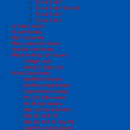
Tủ mát 2 cánh
Tủ mát 2 cánh trên dưới
Tủ mát 3 cánh
Tủ mát 4 cánh
Lò Nướng Sanaky
Tủ Lạnh Sanaky
Điều Hòa Sanaky
Máy Lọc Nước RO Sanaky
Quạt Hơi Nước Sanaky
Máy Nước Nóng Lạnh Sanaky
Có Ngăn Lạnh
Không Có Ngăn Lạnh
Đồ Gia Dụng Sanaky
Bếp Điện Từ Sanaky
Bếp Hồng Ngoại Sanaky
Quạt Hơi Nước Sanaky
Nồi Cơm Điện Sanaky
Nồi Áp Suất Sanaky
Máy Làm Sữa Đậu Nành
Máy Sấy Quần Áo
Máy Xay Sinh Tố, Xay Thịt
Quạt Phun Sương Sanaky