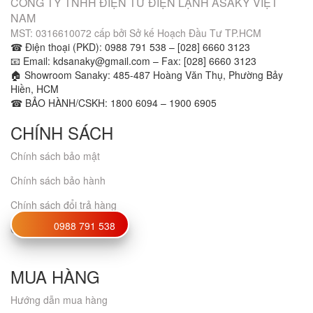
CÔNG TY TNHH ĐIỆN TỬ ĐIỆN LẠNH ASAKY VIỆT
NAM
MST: 0316610072 cấp bởi Sở kế Hoạch Đầu Tư TP.HCM
☎ Điện thoại (PKD): 0988 791 538 – [028] 6660 3123
📧 Email: kdsanaky@gmail.com – Fax: [028] 6660 3123
🏠 Showroom Sanaky: 485-487 Hoàng Văn Thụ, Phường Bảy
Hiền, HCM
☎ BẢO HÀNH/CSKH: 1800 6094 – 1900 6905
CHÍNH SÁCH
Chính sách bảo mật
Chính sách bảo hành
Chính sách đổi trả hàng
0988 791 538
Chứng nhận
MUA HÀNG
Hướng dẫn mua hàng