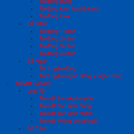
Tủ đông đứng
Tủ đông kính lùa (tủ kem)
Tủ đông inox
Số Cánh
Tủ đông 1 cánh
Tủ đông 2 cánh
Tủ đông 3 cánh
Tủ đông 4 cánh
Số Ngăn
Tủ 1 ngăn đông
Tủ 2 ngăn (ngăn đông + ngăn mát)
Tủ Mát Sanaky
Loại Tủ
Tủ mát Sanaky inverter
Tủ mát dàn lạnh đồng
Tủ mát dàn lạnh nhôm
Tủ mát không đóng tuyết
Số Cánh