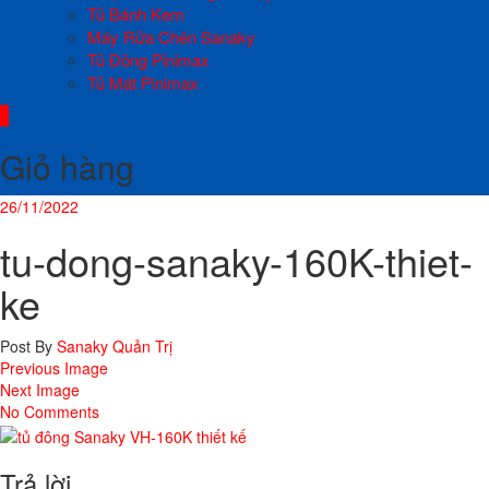
Tủ Bánh Kem
Máy Rửa Chén Sanaky
Tủ Đông Pinimax
Tủ Mát Pinimax
0
Giỏ hàng
26/11/2022
tu-dong-sanaky-160K-thiet-
ke
Post By
Sanaky Quản Trị
Previous Image
Next Image
No Comments
Trả lời