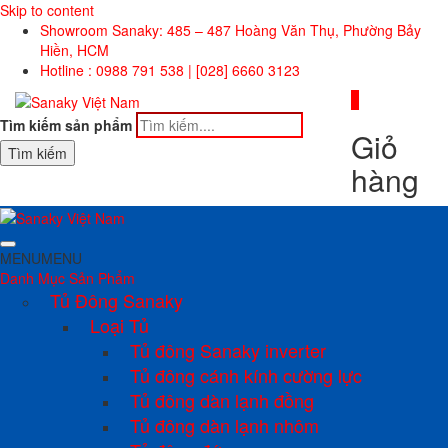
Skip to content
Showroom Sanaky: 485 – 487 Hoàng Văn Thụ, Phường Bảy
Hiền, HCM
Hotline : 0988 791 538 | [028] 6660 3123
0
Tìm kiếm sản phẩm
Giỏ
Tìm kiếm
hàng
MENU
MENU
Danh Mục Sản Phẩm
Tủ Đông Sanaky
Loại Tủ
Tủ đông Sanaky inverter
Tủ đông cánh kính cường lực
Tủ đông dàn lạnh đồng
Tủ đông dàn lạnh nhôm