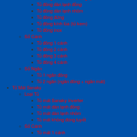
Tủ đông dàn lạnh đồng
Tủ đông dàn lạnh nhôm
Tủ đông đứng
Tủ đông kính lùa (tủ kem)
Tủ đông inox
Số Cánh
Tủ đông 1 cánh
Tủ đông 2 cánh
Tủ đông 3 cánh
Tủ đông 4 cánh
Số Ngăn
Tủ 1 ngăn đông
Tủ 2 ngăn (ngăn đông + ngăn mát)
Tủ Mát Sanaky
Loại Tủ
Tủ mát Sanaky inverter
Tủ mát dàn lạnh đồng
Tủ mát dàn lạnh nhôm
Tủ mát không đóng tuyết
Số Cánh
Tủ mát 1 cánh