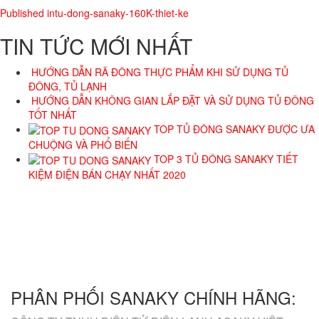
Published in
tu-dong-sanaky-160K-thiet-ke
TIN TỨC MỚI NHẤT
HƯỚNG DẪN RÃ ĐÔNG THỰC PHẨM KHI SỬ DỤNG TỦ
ĐÔNG, TỦ LẠNH
HƯỚNG DẪN KHÔNG GIAN LẮP ĐẶT VÀ SỬ DỤNG TỦ ĐÔNG
TỐT NHẤT
TOP TỦ ĐÔNG SANAKY ĐƯỢC ƯA
CHUỘNG VÀ PHỔ BIẾN
TOP 3 TỦ ĐÔNG SANAKY TIẾT
KIỆM ĐIỆN BÁN CHẠY NHẤT 2020
GIỜ LÀM VIỆC
8h00 - 17h00
TƯ VẤN BÁN HÀNG
HỖ TRỢ KỸ THUẬT
0988.791.538
1800.6094
EMAIL
kdsanaky@gmail.com
PHÂN PHỐI SANAKY CHÍNH HÃNG: