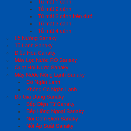
Tủ mát 1 cánh
Tủ mát 2 cánh
Tủ mát 2 cánh trên dưới
Tủ mát 3 cánh
Tủ mát 4 cánh
Lò Nướng Sanaky
Tủ Lạnh Sanaky
Điều Hòa Sanaky
Máy Lọc Nước RO Sanaky
Quạt Hơi Nước Sanaky
Máy Nước Nóng Lạnh Sanaky
Có Ngăn Lạnh
Không Có Ngăn Lạnh
Đồ Gia Dụng Sanaky
Bếp Điện Từ Sanaky
Bếp Hồng Ngoại Sanaky
Nồi Cơm Điện Sanaky
Nồi Áp Suất Sanaky