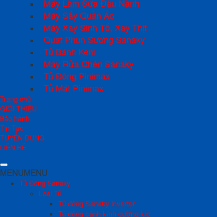
Máy Làm Sữa Đậu Nành
Máy Sấy Quần Áo
Máy Xay Sinh Tố, Xay Thịt
Quạt Phun Sương Sanaky
Tủ Bánh Kem
Máy Rửa Chén Sanaky
Tủ Đông Pinimax
Tủ Mát Pinimax
Trang chủ
GIỚI THIỆU
Bảo hành
Tin Tức
TUYỂN DỤNG
LIÊN HỆ
MENU
MENU
Tủ Đông Sanaky
Loại Tủ
Tủ đông Sanaky inverter
Tủ đông cánh kính cường lực