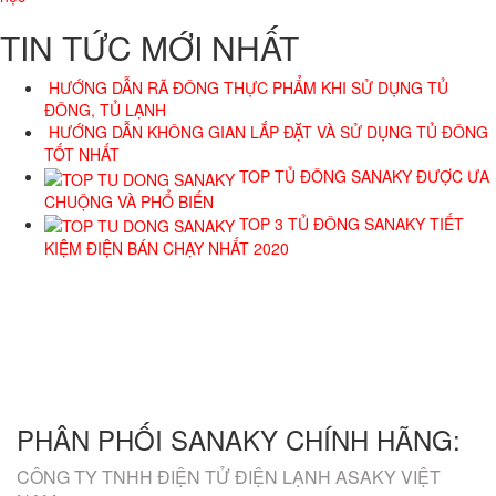
TIN TỨC MỚI NHẤT
HƯỚNG DẪN RÃ ĐÔNG THỰC PHẨM KHI SỬ DỤNG TỦ
ĐÔNG, TỦ LẠNH
HƯỚNG DẪN KHÔNG GIAN LẮP ĐẶT VÀ SỬ DỤNG TỦ ĐÔNG
TỐT NHẤT
TOP TỦ ĐÔNG SANAKY ĐƯỢC ƯA
CHUỘNG VÀ PHỔ BIẾN
TOP 3 TỦ ĐÔNG SANAKY TIẾT
KIỆM ĐIỆN BÁN CHẠY NHẤT 2020
GIỜ LÀM VIỆC
8h00 - 17h00
TƯ VẤN BÁN HÀNG
HỖ TRỢ KỸ THUẬT
0988.791.538
1800.6094
EMAIL
kdsanaky@gmail.com
PHÂN PHỐI SANAKY CHÍNH HÃNG:
CÔNG TY TNHH ĐIỆN TỬ ĐIỆN LẠNH ASAKY VIỆT