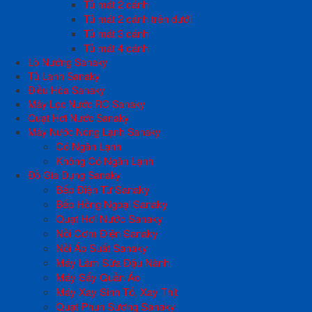
Tủ mát 2 cánh
Tủ mát 2 cánh trên dưới
Tủ mát 3 cánh
Tủ mát 4 cánh
Lò Nướng Sanaky
Tủ Lạnh Sanaky
Điều Hòa Sanaky
Máy Lọc Nước RO Sanaky
Quạt Hơi Nước Sanaky
Máy Nước Nóng Lạnh Sanaky
Có Ngăn Lạnh
Không Có Ngăn Lạnh
Đồ Gia Dụng Sanaky
Bếp Điện Từ Sanaky
Bếp Hồng Ngoại Sanaky
Quạt Hơi Nước Sanaky
Nồi Cơm Điện Sanaky
Nồi Áp Suất Sanaky
Máy Làm Sữa Đậu Nành
Máy Sấy Quần Áo
Máy Xay Sinh Tố, Xay Thịt
Quạt Phun Sương Sanaky