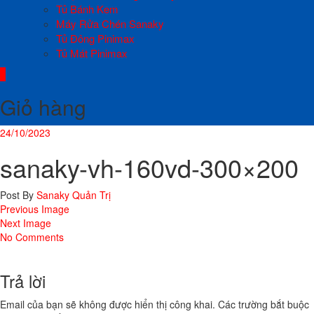
Tủ Bánh Kem
Máy Rửa Chén Sanaky
Tủ Đông Pinimax
Tủ Mát Pinimax
0
Giỏ hàng
24/10/2023
sanaky-vh-160vd-300×200
Post By
Sanaky Quản Trị
Previous Image
Next Image
No Comments
Trả lời
Email của bạn sẽ không được hiển thị công khai.
Các trường bắt buộc