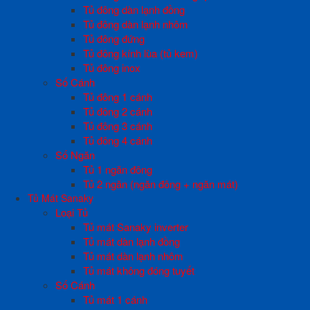
Tủ đông dàn lạnh đồng
Tủ đông dàn lạnh nhôm
Tủ đông đứng
Tủ đông kính lùa (tủ kem)
Tủ đông inox
Số Cánh
Tủ đông 1 cánh
Tủ đông 2 cánh
Tủ đông 3 cánh
Tủ đông 4 cánh
Số Ngăn
Tủ 1 ngăn đông
Tủ 2 ngăn (ngăn đông + ngăn mát)
Tủ Mát Sanaky
Loại Tủ
Tủ mát Sanaky inverter
Tủ mát dàn lạnh đồng
Tủ mát dàn lạnh nhôm
Tủ mát không đóng tuyết
Số Cánh
Tủ mát 1 cánh