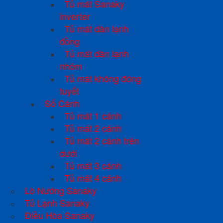
Tủ mát Sanaky
inverter
Tủ mát dàn lạnh
đồng
Tủ mát dàn lạnh
nhôm
Tủ mát không đóng
tuyết
Số Cánh
Tủ mát 1 cánh
Tủ mát 2 cánh
Tủ mát 2 cánh trên
dưới
Tủ mát 3 cánh
Tủ mát 4 cánh
Lò Nướng Sanaky
Tủ Lạnh Sanaky
Điều Hòa Sanaky