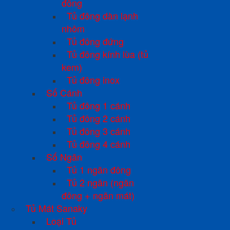
đồng
Tủ đông dàn lạnh
nhôm
Tủ đông đứng
Tủ đông kính lùa (tủ
kem)
Tủ đông inox
Số Cánh
Tủ đông 1 cánh
Tủ đông 2 cánh
Tủ đông 3 cánh
Tủ đông 4 cánh
Số Ngăn
Tủ 1 ngăn đông
Tủ 2 ngăn (ngăn
đông + ngăn mát)
Tủ Mát Sanaky
Loại Tủ