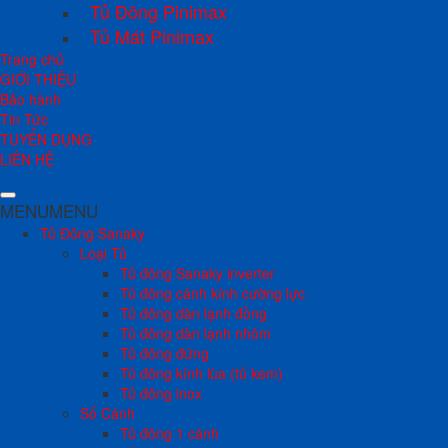
Tủ Đông Pinimax
Tủ Mát Pinimax
Trang chủ
GIỚI THIỆU
Bảo hành
Tin Tức
TUYỂN DỤNG
LIÊN HỆ
MENU
MENU
Tủ Đông Sanaky
Loại Tủ
Tủ đông Sanaky inverter
Tủ đông cánh kính cường lực
Tủ đông dàn lạnh đồng
Tủ đông dàn lạnh nhôm
Tủ đông đứng
Tủ đông kính lùa (tủ kem)
Tủ đông inox
Số Cánh
Tủ đông 1 cánh