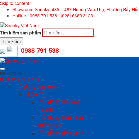
Skip to content
Showroom Sanaky: 485 – 487 Hoàng Văn Thụ, Phường Bảy Hi
Hotline : 0988 791 538 | [028] 6660 3123
Tìm kiếm sản phẩm
Tìm kiếm
0988 791 538
MENU
MENU
Danh Mục Sản Phẩm
Tủ Đông Sanaky
Loại Tủ
Tủ đông Sanaky
inverter
Tủ đông cánh kính
cường lực
Tủ đông dàn lạnh