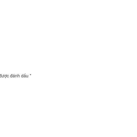
 được đánh dấu
*