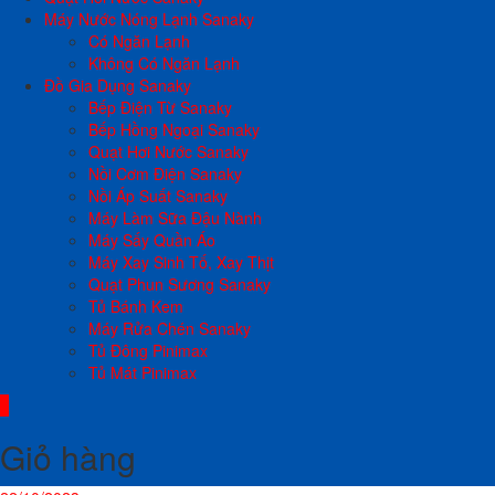
Máy Nước Nóng Lạnh Sanaky
Có Ngăn Lạnh
Không Có Ngăn Lạnh
Đồ Gia Dụng Sanaky
Bếp Điện Từ Sanaky
Bếp Hồng Ngoại Sanaky
Quạt Hơi Nước Sanaky
Nồi Cơm Điện Sanaky
Nồi Áp Suất Sanaky
Máy Làm Sữa Đậu Nành
Máy Sấy Quần Áo
Máy Xay Sinh Tố, Xay Thịt
Quạt Phun Sương Sanaky
Tủ Bánh Kem
Máy Rửa Chén Sanaky
Tủ Đông Pinimax
Tủ Mát Pinimax
0
Giỏ hàng