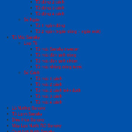
Tủ đông 2 cánh
Tủ đông 3 cánh
Tủ đông 4 cánh
Số Ngăn
Tủ 1 ngăn đông
Tủ 2 ngăn (ngăn đông + ngăn mát)
Tủ Mát Sanaky
Loại Tủ
Tủ mát Sanaky inverter
Tủ mát dàn lạnh đồng
Tủ mát dàn lạnh nhôm
Tủ mát không đóng tuyết
Số Cánh
Tủ mát 1 cánh
Tủ mát 2 cánh
Tủ mát 2 cánh trên dưới
Tủ mát 3 cánh
Tủ mát 4 cánh
Lò Nướng Sanaky
Tủ Lạnh Sanaky
Điều Hòa Sanaky
Máy Lọc Nước RO Sanaky
Quạt Hơi Nước Sanaky