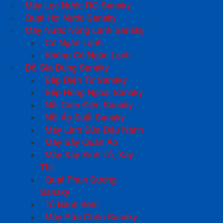
Máy Lọc Nước RO Sanaky
Quạt Hơi Nước Sanaky
Máy Nước Nóng Lạnh Sanaky
Có Ngăn Lạnh
Không Có Ngăn Lạnh
Đồ Gia Dụng Sanaky
Bếp Điện Từ Sanaky
Bếp Hồng Ngoại Sanaky
Nồi Cơm Điện Sanaky
Nồi Áp Suất Sanaky
Máy Làm Sữa Đậu Nành
Máy Sấy Quần Áo
Máy Xay Sinh Tố, Xay
Thịt
Quạt Phun Sương
Sanaky
Tủ Bánh Kem
Máy Rửa Chén Sanaky