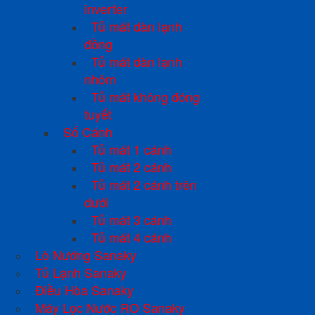
inverter
Tủ mát dàn lạnh
đồng
Tủ mát dàn lạnh
nhôm
Tủ mát không đóng
tuyết
Số Cánh
Tủ mát 1 cánh
Tủ mát 2 cánh
Tủ mát 2 cánh trên
dưới
Tủ mát 3 cánh
Tủ mát 4 cánh
Lò Nướng Sanaky
Tủ Lạnh Sanaky
Điều Hòa Sanaky
Máy Lọc Nước RO Sanaky