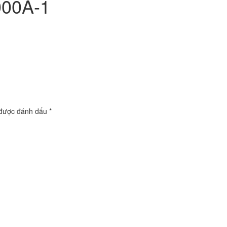
000A-1
 được đánh dấu
*