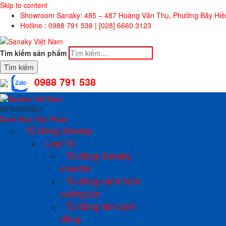
Skip to content
Showroom Sanaky: 485 – 487 Hoàng Văn Thụ, Phường Bảy Hi
Hotline : 0988 791 538 | [028] 6660 3123
Tìm kiếm sản phẩm
Tìm kiếm
0988 791 538
MENU
MENU
Danh Mục Sản Phẩm
Tủ Đông Sanaky
Loại Tủ
Tủ đông Sanaky
inverter
Tủ đông cánh kính
cường lực
Tủ đông dàn lạnh
đồng