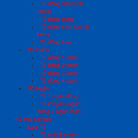
Tủ đông dàn lạnh
nhôm
Tủ đông đứng
Tủ đông kính lùa (tủ
kem)
Tủ đông inox
Số Cánh
Tủ đông 1 cánh
Tủ đông 2 cánh
Tủ đông 3 cánh
Tủ đông 4 cánh
Số Ngăn
Tủ 1 ngăn đông
Tủ 2 ngăn (ngăn
đông + ngăn mát)
Tủ Mát Sanaky
Loại Tủ
Tủ mát Sanaky