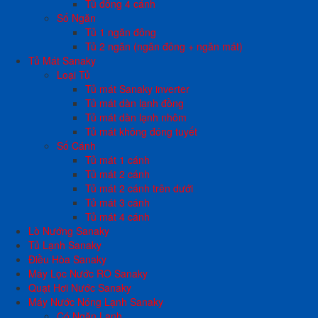
Tủ đông 4 cánh
Số Ngăn
Tủ 1 ngăn đông
Tủ 2 ngăn (ngăn đông + ngăn mát)
Tủ Mát Sanaky
Loại Tủ
Tủ mát Sanaky inverter
Tủ mát dàn lạnh đồng
Tủ mát dàn lạnh nhôm
Tủ mát không đóng tuyết
Số Cánh
Tủ mát 1 cánh
Tủ mát 2 cánh
Tủ mát 2 cánh trên dưới
Tủ mát 3 cánh
Tủ mát 4 cánh
Lò Nướng Sanaky
Tủ Lạnh Sanaky
Điều Hòa Sanaky
Máy Lọc Nước RO Sanaky
Quạt Hơi Nước Sanaky
Máy Nước Nóng Lạnh Sanaky
Có Ngăn Lạnh