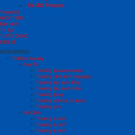
Tủ Mát Pinimax
Trang chủ
GIỚI THIỆU
Bảo hành
Tin Tức
TUYỂN DỤNG
LIÊN HỆ
MENU
MENU
Tủ Đông Sanaky
Loại Tủ
Tủ đông Sanaky inverter
Tủ đông cánh kính cường lực
Tủ đông dàn lạnh đồng
Tủ đông dàn lạnh nhôm
Tủ đông đứng
Tủ đông kính lùa (tủ kem)
Tủ đông inox
Số Cánh
Tủ đông 1 cánh
Tủ đông 2 cánh
Tủ đông 3 cánh