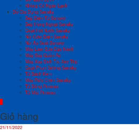
Không Có Ngăn Lạnh
Đồ Gia Dụng Sanaky
Bếp Điện Từ Sanaky
Bếp Hồng Ngoại Sanaky
Quạt Hơi Nước Sanaky
Nồi Cơm Điện Sanaky
Nồi Áp Suất Sanaky
Máy Làm Sữa Đậu Nành
Máy Sấy Quần Áo
Máy Xay Sinh Tố, Xay Thịt
Quạt Phun Sương Sanaky
Tủ Bánh Kem
Máy Rửa Chén Sanaky
Tủ Đông Pinimax
Tủ Mát Pinimax
0
Giỏ hàng
21/11/2022