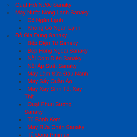
Quạt Hơi Nước Sanaky
Máy Nước Nóng Lạnh Sanaky
Có Ngăn Lạnh
Không Có Ngăn Lạnh
Đồ Gia Dụng Sanaky
Bếp Điện Từ Sanaky
Bếp Hồng Ngoại Sanaky
Nồi Cơm Điện Sanaky
Nồi Áp Suất Sanaky
Máy Làm Sữa Đậu Nành
Máy Sấy Quần Áo
Máy Xay Sinh Tố, Xay
Thịt
Quạt Phun Sương
Sanaky
Tủ Bánh Kem
Máy Rửa Chén Sanaky
Tủ Đông Pinimax