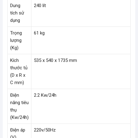
Dung
240 lít
tích sử
dụng
Trọng
61 kg
lượng
(Kg)
Kích
535 x 540 x 1735 mm
thước tủ
(D x R x
C mm)
Điện
2.2 Kw/24h
năng tiêu
thụ
(Kw/24h)
Điện áp
220v/50Hz
(V)