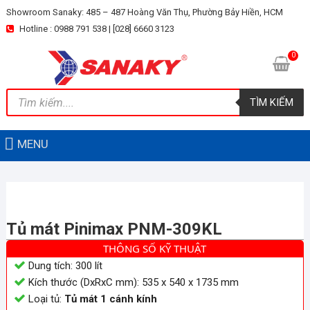
Skip
Showroom Sanaky: 485 – 487 Hoàng Văn Thụ, Phường Bảy Hiền, HCM
to
Hotline : 0988 791 538 | [028] 6660 3123
content
0
Tìm
TÌM KIẾM
kiếm
sản
phẩm
MENU
Tủ mát Pinimax PNM-309KL
THÔNG SỐ KỸ THUẬT
Dung tích: 300 lít
Kích thước (DxRxC mm): 535 x 540 x 1735 mm
Loại tủ:
Tủ mát 1 cánh kính