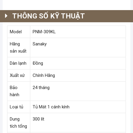
309KL
số
lượng
THÔNG SỐ KỸ THUẬT
Model
PNM-309KL
Hãng
Sanaky
sản xuất
Dàn lạnh
Đồng
Xuất xứ
Chính Hãng
Bảo
24 tháng
hành
Loại tủ
Tủ Mát 1 cánh kính
Dung
300 lít
tích tổng