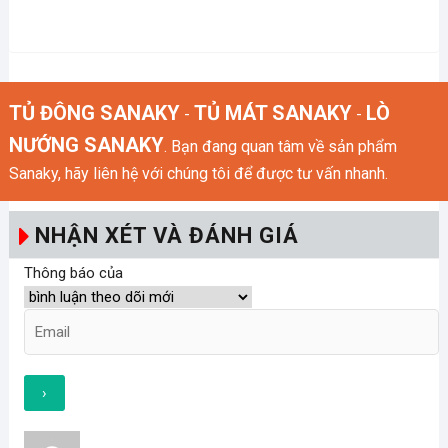
TỦ ĐÔNG SANAKY
TỦ MÁT SANAKY
LÒ
-
-
NƯỚNG SANAKY
. Bạn đang quan tâm về sản phẩm
Sanaky, hãy liên hệ với chúng tôi để được tư vấn nhanh.
NHẬN XÉT VÀ ĐÁNH GIÁ
Thông báo của