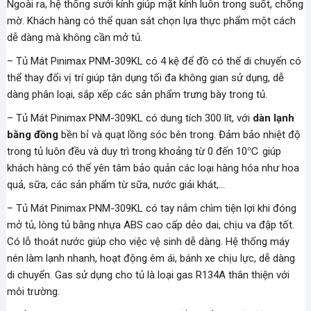
Ngoài ra, hệ thống sưởi kính giúp mặt kính luôn trong suốt, chống
mờ. Khách hàng có thể quan sát chọn lựa thực phẩm một cách
dễ dàng mà không cần mở tủ.
– Tủ Mát Pinimax PNM-309KL có 4 kệ để đồ có thể di chuyển có
thể thay đổi vị trí giúp tận dụng tối đa không gian sử dụng, dễ
dàng phân loại, sắp xếp các sản phẩm trưng bày trong tủ.
– Tủ Mát Pinimax PNM-309KL có dung tích 300 lít, với
dàn lạnh
bằng đồng
bền bỉ và quạt lồng sóc bên trong. Đảm bảo nhiệt độ
trong tủ luôn đều và duy trì trong khoảng từ 0 đến 10℃ giúp
khách hàng có thể yên tâm bảo quản các loại hàng hóa như hoa
quả, sữa, các sản phẩm từ sữa, nước giải khát,…
– Tủ Mát Pinimax PNM-309KL có tay nắm chìm tiện lợi khi đóng
mở tủ, lòng tủ bằng nhựa ABS cao cấp dẻo dai, chịu va đập tốt.
Có lỗ thoát nước giúp cho việc vệ sinh dễ dàng. Hệ thống máy
nén làm lạnh nhanh, hoạt động êm ái, bánh xe chịu lực, dễ dàng
di chuyển. Gas sử dụng cho tủ là loại gas R134A thân thiện với
môi trường.