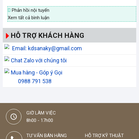
Phản hồi nội tuyến
Xem tất cả bình luận
HỖ TRỢ KHÁCH HÀNG
Email: kdsanaky@gmail.com
Chat Zalo với chúng tôi
Mua hàng - Góp ý Gọi
0988 791 538
GIỜ LÀM VIỆC
8h00 - 17h00
TƯ VẤN BÁN HÀNG
HỖ TRỢ KỸ THUẬT