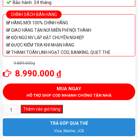
Bảo hành: 24 tháng
CHÍNH SÁCH BÁN HÀNG
HÀNG MỚI 100% CHÍNH HÃNG
GIAO HÀNG TẬN NƠI MIỄN PHÍ NỘI THÀNH
ĐỘI NGŨ NV LẮP ĐẶT CHUYÊN NGHIỆP
ĐƯỢC KIỂM TRA KHI NHẬN HÀNG
THANH TOÁN LINH HOẠT COD, BANKING, QUẸT THẺ
9.889.000
₫
8.990.000
₫
MUA NGAY
HỖ TRỢ SHIP COD NHANH CHÓNG TẬN NHÀ
Tủ
Thêm vào giỏ hàng
mát
Pinimax
TRẢ GÓP QUA THẺ
PNM-
Visa, Master, JCB