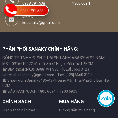
0988.791.538
1800.6094
0988 791 538
EMAIL
kdsanaky@gmail.com
PHÂN PHỐI SANAKY CHÍNH HÃNG:
CÔNG TY TNHH ĐIỆN TỬ ĐIỆN LẠNH ASAKY VIỆT NAM
MST: 0316610072 cấp bởi Sở kế Hoạch Đầu Tư TP.HCM
☎ Điện thoại (PKD): 0988 791 538 – [028] 6660 3123
📧 Email: kdsanaky@gmail.com – Fax: [028] 6660 3123
🏠 Showroom Sanaky: 485-487 Hoàng Văn Thụ, Phường Bảy Hiền,
HCM
☎ BẢO HÀNH/CSKH: 1800 6094 – 1900 6905
CHÍNH SÁCH
MUA HÀNG
Chính sách bảo mật
Hướng dẫn mua hàng