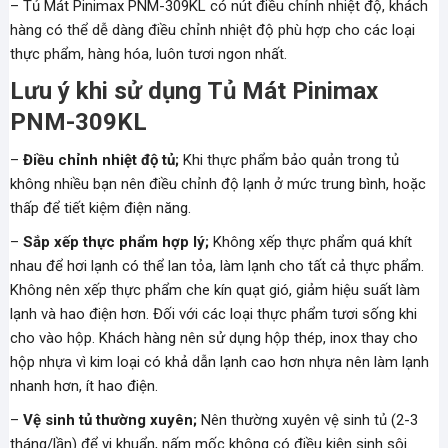
– Tủ Mát Pinimax PNM-309KL có nút điều chỉnh nhiệt độ, khách
hàng có thể dễ dàng điều chỉnh nhiệt độ phù hợp cho các loại
thực phẩm, hàng hóa, luôn tươi ngon nhất.
Lưu ý khi sử dụng Tủ Mát Pinimax
PNM-309KL
–
Điều chỉnh nhiệt độ tủ;
Khi thực phẩm bảo quản trong tủ
không nhiều bạn nên điều chỉnh độ lạnh ở mức trung bình, hoặc
thấp để tiết kiệm điện năng.
–
Sắp xếp thực phẩm hợp lý;
Không xếp thực phẩm quá khít
nhau để hơi lạnh có thể lan tỏa, làm lạnh cho tất cả thực phẩm.
Không nên xếp thực phẩm che kín quạt gió, giảm hiệu suất làm
lạnh và hao điện hơn. Đối với các loại thực phẩm tươi sống khi
cho vào hộp. Khách hàng nên sử dụng hộp thép, inox thay cho
hộp nhựa vì kim loại có khả dẫn lạnh cao hơn nhựa nên làm lạnh
nhanh hơn, ít hao điện.
–
Vệ sinh tủ thường xuyên;
Nên thường xuyên vệ sinh tủ (2-3
tháng/lần) để vi khuẩn, nấm mốc không có điều kiện sinh sôi.