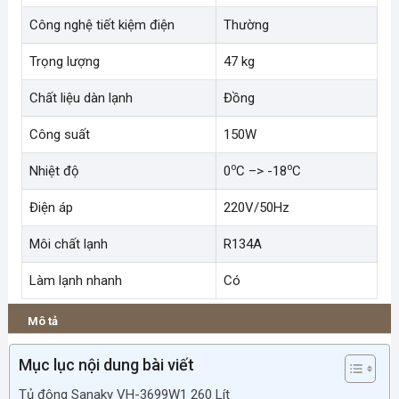
Công nghệ tiết kiệm điện
Thường
Trọng lượng
47 kg
Chất liệu dàn lạnh
Đồng
Công suất
150W
o
o
Nhiệt độ
0
C –> -18
C
Điện áp
220V/50Hz
Môi chất lạnh
R134A
Làm lạnh nhanh
Có
Mô tả
Mục lục nội dung bài viết
Tủ đông Sanaky VH-3699W1 260 Lít