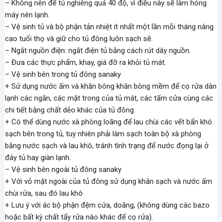
– Không nên để tủ nghiêng quá 40 độ, vì điều này sẽ làm hỏng
máy nén lạnh.
– Vệ sinh tủ và bộ phận tản nhiệt ít nhất một lần mỗi tháng nâng
cao tuổi thọ và giữ cho tủ đông luôn sạch sẽ.
– Ngắt nguồn điện: ngắt điện tủ bằng cách rút dây nguồn.
– Đưa các thực phẩm, khay, giá đỡ ra khỏi tủ mát.
– Vệ sinh bên trong tủ đông sanaky
+ Sử dụng nước ấm và khăn bông khăn bông mềm để cọ rửa dàn
lạnh các ngăn, các mặt trong của tủ mát, các tấm cửa cùng các
chi tiết bằng chất dẻo khác của tủ đông.
+ Có thể dùng nước xà phòng loãng để lau chùi các vết bẩn khó
sạch bên trong tủ, tuy nhiên phải làm sạch toàn bộ xà phòng
bằng nước sạch và lau khô, tránh tình trạng để nước đọng lại ở
đáy tủ hay giàn lạnh.
– Vệ sinh bên ngoài tủ đông sanaky
+ Với vỏ mặt ngoài của tủ đông sử dụng khăn sạch và nước ấm
chùi rửa, sau đó lau khô
+ Lưu ý với ác bộ phận đệm cửa, doăng, (không dùng các bazo
hoặc bất kỳ chất tẩy rửa nào khác để cọ rửa).