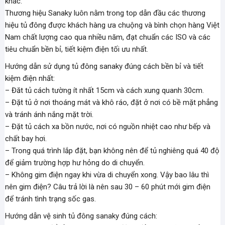
khác:
Thương hiệu Sanaky luôn nằm trong top dẫn đầu các thương
hiệu tủ đông được khách hàng ưa chuộng và bình chọn hàng Việt
Nam chất lượng cao qua nhiều năm, đạt chuẩn các ISO và các
tiêu chuẩn bền bỉ, tiết kiệm điện tối ưu nhất.
Hướng dẫn sử dụng tủ đông sanaky đúng cách bền bỉ và tiết
kiệm điện nhất:
– Đăt tủ cách tường ít nhất 15cm và cách xung quanh 30cm.
– Đặt tủ ở nơi thoáng mát và khô ráo, đặt ở nơi có bề mặt phẳng
và tránh ánh nắng mặt trời.
– Đặt tủ cách xa bồn nước, nơi có nguồn nhiệt cao như bếp và
chất bay hơi.
– Trong quá trình lắp đặt, bạn không nên để tủ nghiêng quá 40 độ
để giảm trường hợp hư hỏng do di chuyển.
– Không gim điện ngay khi vừa di chuyển xong. Vậy bao lâu thì
nên gim điện? Câu trả lời là nên sau 30 – 60 phút mới gim điện
để tránh tình trạng sốc gas.
Hướng dẫn vệ sinh tủ đông sanaky đúng cách: