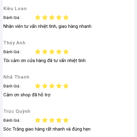
h
ả
Kiều Loan
n
Đánh Giá :
h
ồ
Nhân viên tư vấn nhiệt tình, giao hàng nhanh
i
q
u
Thúy Anh
a
e
Đánh Giá :
m
Tôi cảm ơn cửa hàng đã tư vấn nhiệt tình
a
i
l
Nhã Thanh
)
Đánh Giá :
Cảm ơn shop đã hỗ trợ
Trúc Quỳnh
Đánh Giá :
Sóc Trăng giao hàng rất nhanh và đúng hẹn