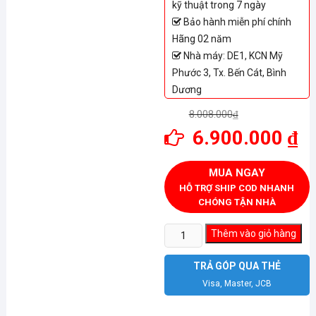
kỹ thuật trong 7 ngày
Bảo hành miễn phí chính
Hãng 02 năm
Nhà máy: DE1, KCN Mỹ
Phước 3, Tx. Bến Cát, Bình
Dương
8.008.000
₫
6.900.000
₫
MUA NGAY
HỖ TRỢ SHIP COD NHANH
CHÓNG TẬN NHÀ
Tủ
Thêm vào giỏ hàng
đông
Sanaky
TRẢ GÓP QUA THẺ
VH-
Visa, Master, JCB
3699W1