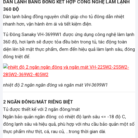
DÀN LẠNH BẰNG ĐỒNG KẾT HỢP CÔNG NGHỆ LÀM LẠNH
360 ĐỘ
Dàn lạnh bằng đồng nguyên chất giúp cho tủ đông dẫn nhiệt
nhanh hơn, vận hành êm ái và tiết kiệm điện.
Tủ Đông Sanaky VH-3699W1 được ứng dụng công nghệ làm lạnh
360 độ, hơi lạnh sẽ được tỏa đều bên trong tủ, tác động toàn
diện lên bề mặt thực phẩm, đem đến hiệu quả làm lạnh sâu, đóng
đông triệt để.
nhiệt độ 2 ngăn ngăn đông và ngăn mát VH-3699W1
2 NGĂN ĐÔNG/MÁT RIÊNG BIỆT
Tủ được thiết kế với 2 ngăn đông/mát
Ngăn bảo quản ngăn đông: có nhiệt độ lạnh sâu <= -18 độ C,
đông lạnh sâu và hiệu quả, phù hợp với nhu cầu bảo quản một số
thực phẩm như thịt, cá, rau củ, …trong thời gian dài.