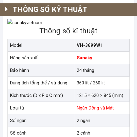
260
lít
THÔNG SỐ KỸ THUẬT
2
ngăn
Thông số kĩ thuật
đông
mát
số
Model
VH-3699W1
lượng
Hãng sản xuất
Sanaky
Bảo hành
24 tháng
Dung tích tổng thể / sử dụng
360 lít / 260 lít
Kích thước (D x R x C mm)
1215 × 620 × 845 (mm)
Loại tủ
Ngăn Đông và Mát
Số ngăn
2 ngăn
Số cánh
2 cánh