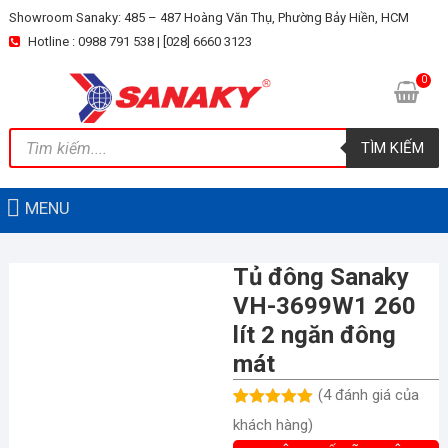
Skip
Showroom Sanaky: 485 – 487 Hoàng Văn Thụ, Phường Bảy Hiền, HCM
to
Hotline : 0988 791 538 | [028] 6660 3123
content
0
Tìm
TÌM KIẾM
kiếm
sản
phẩm
MENU
Tủ đông Sanaky
VH-3699W1 260
lít 2 ngăn đông
mát
(
4
đánh giá của
5.00
4
trên 5
khách hàng)
dựa trên
đánh giá