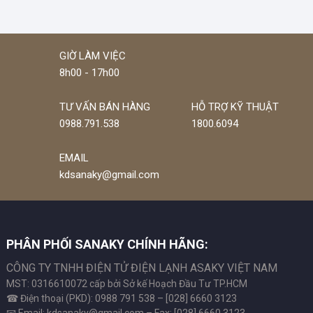
GIỜ LÀM VIỆC
8h00 - 17h00
TƯ VẤN BÁN HÀNG
HỖ TRỢ KỸ THUẬT
0988.791.538
1800.6094
EMAIL
kdsanaky@gmail.com
PHÂN PHỐI SANAKY CHÍNH HÃNG:
CÔNG TY TNHH ĐIỆN TỬ ĐIỆN LẠNH ASAKY VIỆT NAM
MST: 0316610072 cấp bởi Sở kế Hoạch Đầu Tư TP.HCM
☎ Điện thoại (PKD): 0988 791 538 – [028] 6660 3123
📧 Email: kdsanaky@gmail.com – Fax: [028] 6660 3123