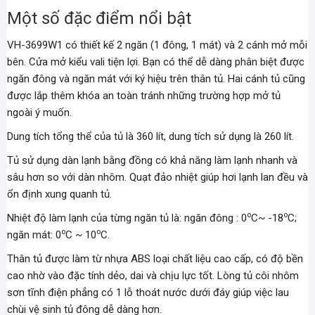
Một số đặc điểm nổi bật
VH-3699W1 có thiết kế 2 ngăn (1 đông, 1 mát) và 2 cánh mở mỗi
bên. Cửa mở kiểu vali tiện lợi. Bạn có thể dễ dàng phân biệt được
ngăn đông và ngăn mát với ký hiệu trên thân tủ. Hai cánh tủ cũng
được lắp thêm khóa an toàn tránh những trường hợp mở tủ
ngoài ý muốn.
Dung tích tổng thể của tủ là 360 lít, dung tích sử dụng là 260 lít.
Tủ sử dụng dàn lạnh bằng đồng có khả năng làm lạnh nhanh và
sâu hơn so với dàn nhôm. Quạt đảo nhiệt giúp hơi lạnh lan đều và
ổn định xung quanh tủ.
o
o
Nhiệt độ làm lạnh của từng ngăn tủ là: ngăn đông : 0
C~ -18
C;
o
o
ngăn mát: 0
C ~ 10
C.
Thân tủ được làm từ nhựa ABS
loại chất liệu cao cấp, có độ bền
cao nhờ vào đặc tính dẻo, dai và chịu lực tốt. Lòng tủ côi nhôm
sơn tĩnh điện phẳng có 1 lỗ thoát nước dưới đáy giúp việc lau
chùi vệ sinh tủ đông dễ dàng hơn.