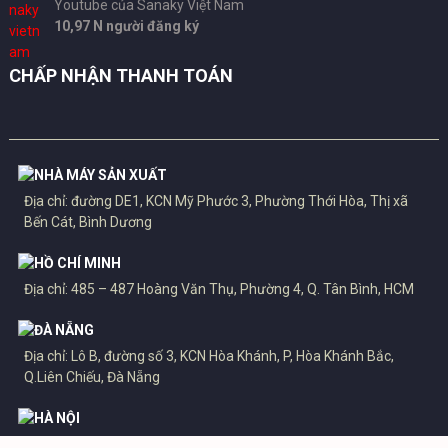
Youtube của Sanaky Việt Nam
10,97 N người đăng ký
CHẤP NHẬN THANH TOÁN
NHÀ MÁY SẢN XUẤT
Địa chỉ: đường DE1, KCN Mỹ Phước 3, Phường Thới Hòa, Thị xã
Bến Cát, Bình Dương
HỒ CHÍ MINH
Địa chỉ: 485 – 487 Hoàng Văn Thụ, Phường 4, Q. Tân Bình, HCM
ĐÀ NẴNG
Địa chỉ: Lô B, đường số 3, KCN Hòa Khánh, P, Hòa Khánh Bắc,
Q.Liên Chiếu, Đà Nẵng
HÀ NỘI
Địa chỉ: Lô CN5, CCN Quất Động mở rộng, xã Nguyễn Trãi, Huyện