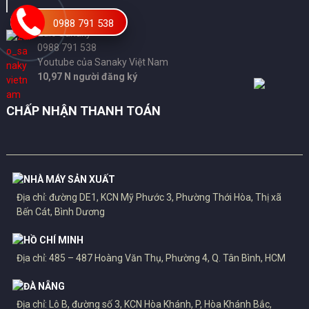
0988 791 538
Zalo Sanaky
0988 791 538
Youtube của Sanaky Việt Nam
10,97 N người đăng ký
CHẤP NHẬN THANH TOÁN
NHÀ MÁY SẢN XUẤT
Địa chỉ: đường DE1, KCN Mỹ Phước 3, Phường Thới Hòa, Thị xã
Bến Cát, Bình Dương
HỒ CHÍ MINH
Địa chỉ: 485 – 487 Hoàng Văn Thụ, Phường 4, Q. Tân Bình, HCM
ĐÀ NẴNG
Địa chỉ: Lô B, đường số 3, KCN Hòa Khánh, P, Hòa Khánh Bắc,