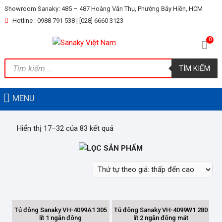
Skip
Showroom Sanaky: 485 – 487 Hoàng Văn Thụ, Phường Bảy Hiền, HCM
to
Hotline : 0988 791 538 | [028] 6660 3123
content
0
Tìm
TÌM KIẾM
kiếm
sản
phẩm
MENU
Hiển thị 17–32 của 83 kết quả
LỌC SẢN PHẨM
LỌC THEO GIÁ
Tủ đông Sanaky VH-4099A1 305
Tủ đông Sanaky VH-4099W1 280
lít 1 ngăn đông
lít 2 ngăn đông mát