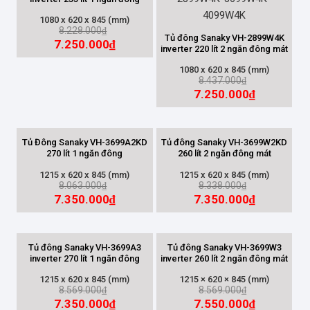
1080 x 620 x 845 (mm)
Inverter
(33)
8.228.000
₫
Tủ đông Sanaky VH-2899W4K
7.250.000
₫
inverter 220 lít 2 ngăn đông mát
Thường
(36)
1080 x 620 x 845 (mm)
8.437.000
₫
DÀN LẠNH
7.250.000
₫
Đồng
(68)
Tủ Đông Sanaky VH-3699A2KD
Tủ đông Sanaky VH-3699W2KD
Nhôm
(1)
270 lít 1 ngăn đông
260 lít 2 ngăn đông mát
1215 x 620 x 845 (mm)
1215 x 620 x 845 (mm)
8.063.000
8.338.000
₫
₫
SỐ CÁNH
7.350.000
7.350.000
₫
₫
1 Cánh
(5)
Tủ đông Sanaky VH-3699A3
Tủ đông Sanaky VH-3699W3
2 Cánh
(56)
inverter 270 lít 1 ngăn đông
inverter 260 lít 2 ngăn đông mát
3 Cánh
(7)
1215 x 620 x 845 (mm)
1215 × 620 × 845 (mm)
8.569.000
8.569.000
₫
₫
4 Cánh
(1)
7.350.000
7.550.000
₫
₫