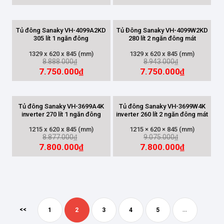
DUNG TÍCH
Tủ đông Sanaky VH-4099A2KD
Tủ Đông Sanaky VH-4099W2KD
305 lít 1 ngăn đông
280 lít 2 ngăn đông mát
100L-200L
(8)
1329 x 620 x 845 (mm)
1329 x 620 x 845 (mm)
8.888.000
8.943.000
₫
₫
200L-500L
(37)
7.750.000
7.750.000
₫
₫
500L-1000L
(16)
Trên 1000 lít
(7)
Tủ đông Sanaky VH-3699A4K
Tủ đông Sanaky VH-3699W4K
inverter 270 lít 1 ngăn đông
inverter 260 lít 2 ngăn đông mát
1215 x 620 x 845 (mm)
1215 × 620 × 845 (mm)
8.877.000
9.075.000
₫
₫
7.800.000
7.800.000
₫
₫
...
<<
1
2
3
4
5