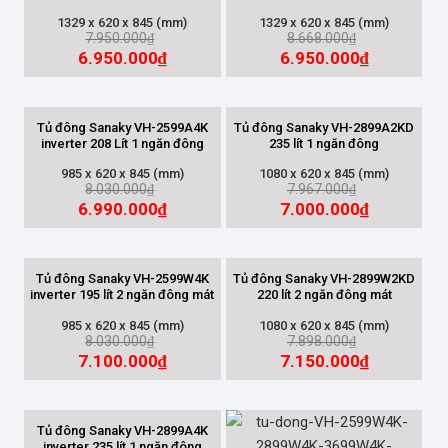
1329 x 620 x 845 (mm)
1329 x 620 x 845 (mm)
7.950.000
8.668.000
₫
₫
6.950.000
6.950.000
₫
₫
LOẠI TỦ
Tủ đông cánh thép
(31)
Tủ đông Sanaky VH-2599A4K
Tủ đông Sanaky VH-2899A2KD
inverter 208 Lít 1 ngăn đông
235 lít 1 ngăn đông
Tủ đông cánh kính cường lực
(28)
985 x 620 x 845 (mm)
1080 x 620 x 845 (mm)
8.030.000
7.967.000
₫
₫
Tủ đông đứng
(4)
6.990.000
7.000.000
₫
₫
Tủ đông mặt kính
(6)
Tủ đông Sanaky VH-2599W4K
Tủ đông Sanaky VH-2899W2KD
SỐ NGĂN
inverter 195 lít 2 ngăn đông mát
220 lít 2 ngăn đông mát
985 x 620 x 845 (mm)
1080 x 620 x 845 (mm)
1 ngăn đông
(48)
8.030.000
7.898.000
₫
₫
7.100.000
7.150.000
₫
₫
2 ngăn (Đông+Mát)
(21)
Tủ đông Sanaky VH-2899A4K
CÔNG NGHỆ INVERTER
inverter 235 lít 1 ngăn đông