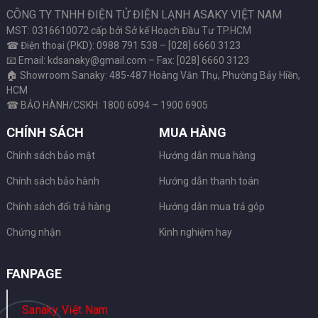
CÔNG TY TNHH ĐIỆN TỬ ĐIỆN LẠNH ASAKY VIỆT NAM
MST: 0316610072 cấp bởi Sở kế Hoạch Đầu Tư TP.HCM
☎ Điện thoại (PKD): 0988 791 538 – [028] 6660 3123
📧 Email: kdsanaky@gmail.com – Fax: [028] 6660 3123
🏠 Showroom Sanaky: 485-487 Hoàng Văn Thụ, Phường Bảy Hiền,
HCM
☎ BẢO HÀNH/CSKH: 1800 6094 – 1900 6905
CHÍNH SÁCH
MUA HÀNG
Chính sách bảo mật
Hướng dẫn mua hàng
Chính sách bảo hành
Hướng dẫn thanh toán
Chính sách đổi trả hàng
Hướng dẫn mua trả góp
Chứng nhận
Kinh nghiệm hay
FANPAGE
Sanaky Việt Nam