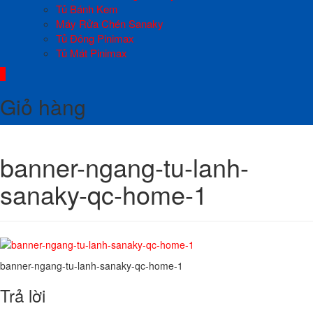
Tủ Bánh Kem
Máy Rửa Chén Sanaky
Tủ Đông Pinimax
Tủ Mát Pinimax
0
Giỏ hàng
banner-ngang-tu-lanh-
sanaky-qc-home-1
banner-ngang-tu-lanh-sanaky-qc-home-1
Trả lời