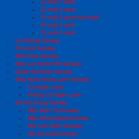
Tủ mát 1 cánh
Tủ mát 2 cánh
Tủ mát 2 cánh trên dưới
Tủ mát 3 cánh
Tủ mát 4 cánh
Lò Nướng Sanaky
Tủ Lạnh Sanaky
Điều Hòa Sanaky
Máy Lọc Nước RO Sanaky
Quạt Hơi Nước Sanaky
Máy Nước Nóng Lạnh Sanaky
Có Ngăn Lạnh
Không Có Ngăn Lạnh
Đồ Gia Dụng Sanaky
Bếp Điện Từ Sanaky
Bếp Hồng Ngoại Sanaky
Nồi Cơm Điện Sanaky
Nồi Áp Suất Sanaky