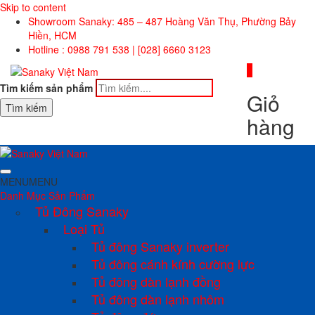
Skip to content
Showroom Sanaky: 485 – 487 Hoàng Văn Thụ, Phường Bảy
Hiền, HCM
Hotline : 0988 791 538 | [028] 6660 3123
0
Tìm kiếm sản phẩm
Giỏ
Tìm kiếm
hàng
MENU
MENU
Danh Mục Sản Phẩm
Tủ Đông Sanaky
Loại Tủ
Tủ đông Sanaky inverter
Tủ đông cánh kính cường lực
Tủ đông dàn lạnh đồng
Tủ đông dàn lạnh nhôm