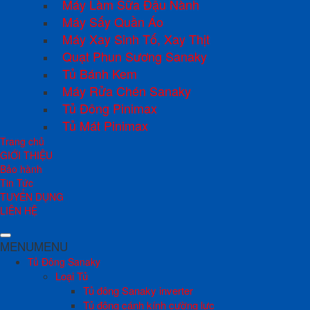
Máy Làm Sữa Đậu Nành
Máy Sấy Quần Áo
Máy Xay Sinh Tố, Xay Thịt
Quạt Phun Sương Sanaky
Tủ Bánh Kem
Máy Rửa Chén Sanaky
Tủ Đông Pinimax
Tủ Mát Pinimax
Trang chủ
GIỚI THIỆU
Bảo hành
Tin Tức
TUYỂN DỤNG
LIÊN HỆ
MENU
MENU
Tủ Đông Sanaky
Loại Tủ
Tủ đông Sanaky inverter
Tủ đông cánh kính cường lực