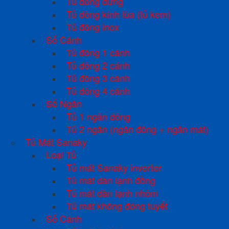
Tủ đông đứng
Tủ đông kính lùa (tủ kem)
Tủ đông inox
Số Cánh
Tủ đông 1 cánh
Tủ đông 2 cánh
Tủ đông 3 cánh
Tủ đông 4 cánh
Số Ngăn
Tủ 1 ngăn đông
Tủ 2 ngăn (ngăn đông + ngăn mát)
Tủ Mát Sanaky
Loại Tủ
Tủ mát Sanaky inverter
Tủ mát dàn lạnh đồng
Tủ mát dàn lạnh nhôm
Tủ mát không đóng tuyết
Số Cánh