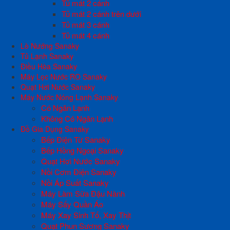
Tủ mát 2 cánh
Tủ mát 2 cánh trên dưới
Tủ mát 3 cánh
Tủ mát 4 cánh
Lò Nướng Sanaky
Tủ Lạnh Sanaky
Điều Hòa Sanaky
Máy Lọc Nước RO Sanaky
Quạt Hơi Nước Sanaky
Máy Nước Nóng Lạnh Sanaky
Có Ngăn Lạnh
Không Có Ngăn Lạnh
Đồ Gia Dụng Sanaky
Bếp Điện Từ Sanaky
Bếp Hồng Ngoại Sanaky
Quạt Hơi Nước Sanaky
Nồi Cơm Điện Sanaky
Nồi Áp Suất Sanaky
Máy Làm Sữa Đậu Nành
Máy Sấy Quần Áo
Máy Xay Sinh Tố, Xay Thịt
Quạt Phun Sương Sanaky