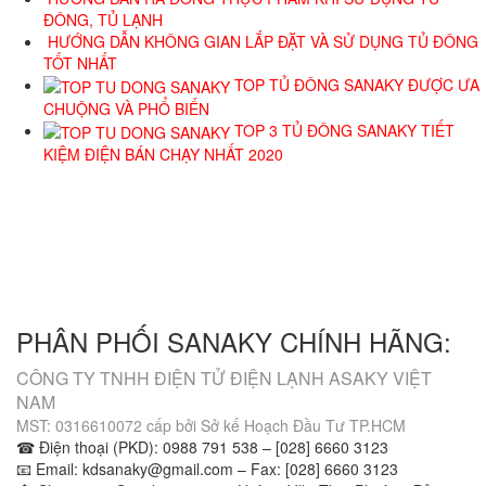
ĐÔNG, TỦ LẠNH
HƯỚNG DẪN KHÔNG GIAN LẮP ĐẶT VÀ SỬ DỤNG TỦ ĐÔNG
TỐT NHẤT
TOP TỦ ĐÔNG SANAKY ĐƯỢC ƯA
CHUỘNG VÀ PHỔ BIẾN
TOP 3 TỦ ĐÔNG SANAKY TIẾT
KIỆM ĐIỆN BÁN CHẠY NHẤT 2020
GIỜ LÀM VIỆC
8h00 - 17h00
TƯ VẤN BÁN HÀNG
HỖ TRỢ KỸ THUẬT
0988.791.538
1800.6094
EMAIL
kdsanaky@gmail.com
PHÂN PHỐI SANAKY CHÍNH HÃNG:
CÔNG TY TNHH ĐIỆN TỬ ĐIỆN LẠNH ASAKY VIỆT
NAM
MST: 0316610072 cấp bởi Sở kế Hoạch Đầu Tư TP.HCM
☎ Điện thoại (PKD): 0988 791 538 – [028] 6660 3123
📧 Email: kdsanaky@gmail.com – Fax: [028] 6660 3123