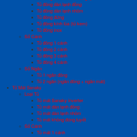
Tủ đông dàn lạnh đồng
Tủ đông dàn lạnh nhôm
Tủ đông đứng
Tủ đông kính lùa (tủ kem)
Tủ đông inox
Số Cánh
Tủ đông 1 cánh
Tủ đông 2 cánh
Tủ đông 3 cánh
Tủ đông 4 cánh
Số Ngăn
Tủ 1 ngăn đông
Tủ 2 ngăn (ngăn đông + ngăn mát)
Tủ Mát Sanaky
Loại Tủ
Tủ mát Sanaky inverter
Tủ mát dàn lạnh đồng
Tủ mát dàn lạnh nhôm
Tủ mát không đóng tuyết
Số Cánh
Tủ mát 1 cánh