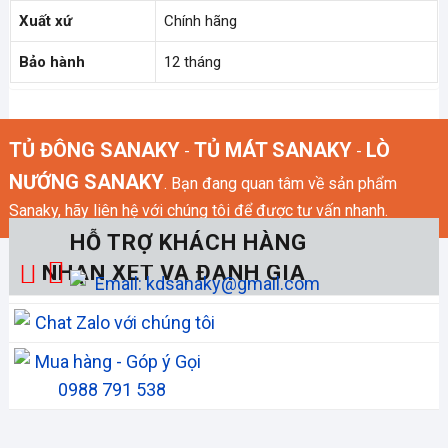
Xuất xứ
Chính hãng
Bảo hành
12 tháng
TỦ ĐÔNG SANAKY
TỦ MÁT SANAKY
LÒ
-
-
NƯỚNG SANAKY
. Bạn đang quan tâm về sản phẩm
Sanaky, hãy liên hệ với chúng tôi để được tư vấn nhanh.
HỖ TRỢ KHÁCH HÀNG
NHẬN XÉT VÀ ĐÁNH GIÁ
Email: kdsanaky@gmail.com
Chat Zalo với chúng tôi
Mua hàng - Góp ý Gọi
0988 791 538