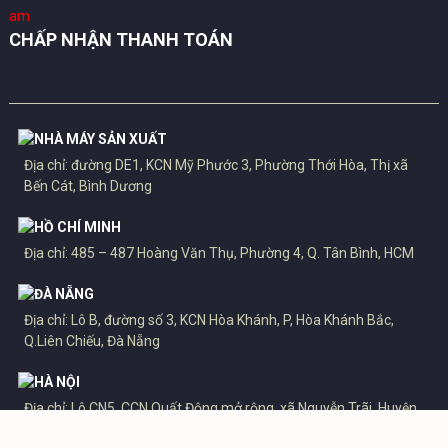
CHẤP NHẬN THANH TOÁN
NHÀ MÁY SẢN XUẤT
Địa chỉ: đường DE1, KCN Mỹ Phước 3, Phường Thới Hòa, Thị xã
Bến Cát, Bình Dương
HỒ CHÍ MINH
Địa chỉ: 485 – 487 Hoàng Văn Thụ, Phường 4, Q. Tân Bình, HCM
ĐÀ NẴNG
Địa chỉ: Lô B, đường số 3, KCN Hòa Khánh, P, Hòa Khánh Bắc,
Q.Liên Chiếu, Đà Nẵng
HÀ NỘI
Địa chỉ: Lô CN5, CCN Quất Động mở rộng, xã Nguyễn Trãi, Huyện
Thường Tín, Hà Nội