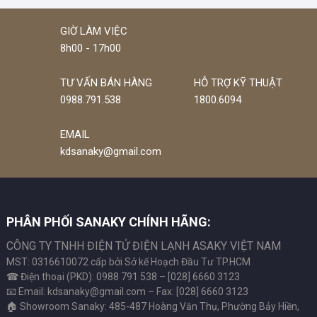
GIỜ LÀM VIỆC
8h00 - 17h00
TƯ VẤN BÁN HÀNG
HỖ TRỢ KỸ THUẬT
0988.791.538
1800.6094
EMAIL
kdsanaky@gmail.com
PHÂN PHỐI SANAKY CHÍNH HÃNG:
CÔNG TY TNHH ĐIỆN TỬ ĐIỆN LẠNH ASAKY VIỆT NAM
MST: 0316610072 cấp bởi Sở kế Hoạch Đầu Tư TP.HCM
☎ Điện thoại (PKD): 0988 791 538 – [028] 6660 3123
📧 Email: kdsanaky@gmail.com – Fax: [028] 6660 3123
🏠 Showroom Sanaky: 485-487 Hoàng Văn Thụ, Phường Bảy Hiền,