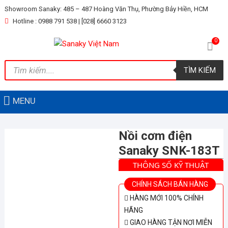
Skip
Showroom Sanaky: 485 – 487 Hoàng Văn Thụ, Phường Bảy Hiền, HCM
to
Hotline : 0988 791 538 | [028] 6660 3123
content
0
Tìm
TÌM KIẾM
kiếm
sản
phẩm
MENU
Nồi cơm điện
Sanaky SNK-183T
THÔNG SỐ KỸ THUẬT
CHÍNH SÁCH BÁN HÀNG
HÀNG MỚI 100% CHÍNH
HÃNG
GIAO HÀNG TẬN NƠI MIỄN