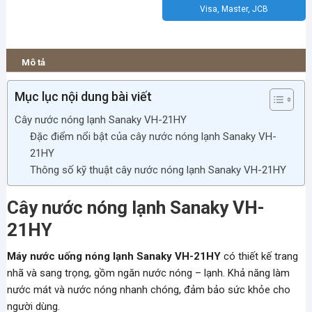
lạnh
Visa, Master, JCB
Sanaky
VH-
21HY
Mô tả
số
lượng
Mục lục nội dung bài viết
Cây nước nóng lạnh Sanaky VH-21HY
Đặc điểm nổi bật của cây nước nóng lạnh Sanaky VH-
21HY
Thông số kỹ thuật cây nước nóng lạnh Sanaky VH-21HY
Cây nước nóng lạnh Sanaky VH-
21HY
Máy nước uống nóng lạnh Sanaky VH-21HY
có thiết kế trang
nhã và sang trọng, gồm ngăn nước nóng – lạnh. Khả năng làm
nước mát và nước nóng nhanh chóng, đảm bảo sức khỏe cho
người dùng.