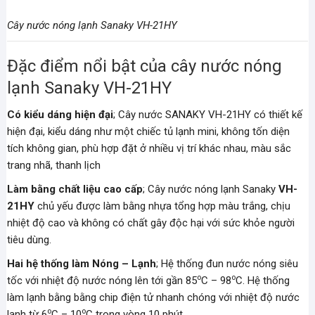
Cây nước nóng lạnh Sanaky VH-21HY
Đặc điểm nổi bật của cây nước nóng
lạnh Sanaky VH-21HY
Có kiểu dáng hiện đại
; Cây nước SANAKY VH-21HY có thiết kế
hiện đại, kiểu dáng như một chiếc tủ lạnh mini, không tốn diện
tích không gian, phù hợp đặt ở nhiều vị trí khác nhau, màu sắc
trang nhã, thanh lịch
Làm bằng chất liệu cao cấp
; Cây nước nóng lạnh Sanaky
VH-
21HY
chủ yếu được làm bằng nhựa tổng hợp màu trắng, chịu
nhiệt độ cao và không có chất gây độc hại với sức khỏe người
tiêu dùng.
Hai hệ thống làm Nóng – Lạnh
; Hệ thống đun nước nóng siêu
o
o
tốc với nhiệt độ nước nóng lên tới gần 85
C – 98
C. Hệ thống
làm lạnh bằng bằng chip điện tử nhanh chóng với nhiệt độ nước
o
o
lạnh từ 6
C – 10
C trong vòng 10 phút.