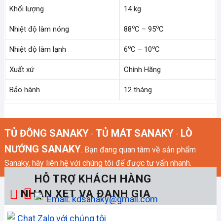
Khối lượng
14 kg
o
o
Nhiệt độ làm nóng
88
C – 95
C
o
o
Nhiệt độ làm lạnh
6
C – 10
C
Xuất xứ
Chính Hãng
Bảo hành
12 tháng
TỦ ĐÔNG SANAKY
TỦ MÁT SANAKY
LÒ
-
-
NƯỚNG SANAKY
. Bạn đang quan tâm về sản phẩm
Sanaky, hãy liên hệ với chúng tôi để được tư vấn nhanh.
HỖ TRỢ KHÁCH HÀNG
NHẬN XÉT VÀ ĐÁNH GIÁ
Email: kdsanaky@gmail.com
Chat Zalo với chúng tôi