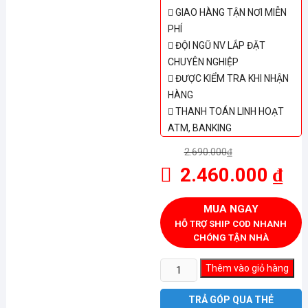
GIAO HÀNG TẬN NƠI MIỄN
PHÍ
ĐỘI NGŨ NV LẮP ĐẶT
CHUYÊN NGHIỆP
ĐƯỢC KIỂM TRA KHI NHẬN
HÀNG
THANH TOÁN LINH HOẠT
ATM, BANKING
2.690.000
₫
2.460.000
₫
MUA NGAY
HỖ TRỢ SHIP COD NHANH
CHÓNG TẬN NHÀ
Cây
Thêm vào giỏ hàng
nước
nóng
TRẢ GÓP QUA THẺ