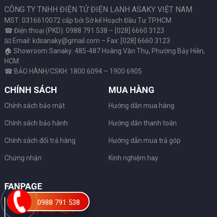
CÔNG TY TNHH ĐIỆN TỬ ĐIỆN LẠNH ASAKY VIỆT NAM
MST: 0316610072 cấp bởi Sở kế Hoạch Đầu Tư TP.HCM
☎ Điện thoại (PKD): 0988 791 538 – [028] 6660 3123
📧 Email: kdsanaky@gmail.com – Fax: [028] 6660 3123
🏠 Showroom Sanaky: 485-487 Hoàng Văn Thụ, Phường Bảy Hiền,
HCM
☎ BẢO HÀNH/CSKH: 1800 6094 – 1900 6905
CHÍNH SÁCH
MUA HÀNG
Chính sách bảo mật
Hướng dẫn mua hàng
Chính sách bảo hành
Hướng dẫn thanh toán
Chính sách đổi trả hàng
Hướng dẫn mua trả góp
Chứng nhận
Kinh nghiệm hay
FANPAGE
0988 791 538
Sanaky Việt Nam