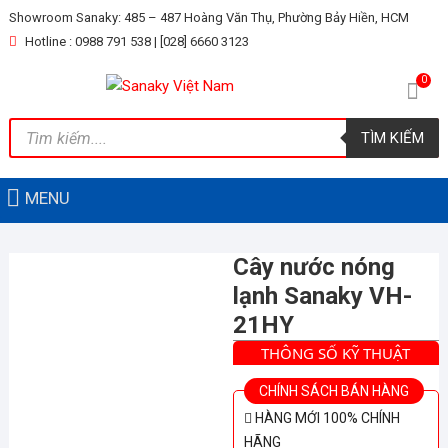
Skip
Showroom Sanaky: 485 – 487 Hoàng Văn Thụ, Phường Bảy Hiền, HCM
to
Hotline : 0988 791 538 | [028] 6660 3123
content
0
Tìm
TÌM KIẾM
kiếm
sản
phẩm
MENU
Cây nước nóng
lạnh Sanaky VH-
21HY
THÔNG SỐ KỸ THUẬT
CHÍNH SÁCH BÁN HÀNG
HÀNG MỚI 100% CHÍNH
HÃNG