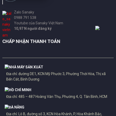
Zalo Sanaky
0988 791 538
Youtube của Sanaky Việt Nam
10,97 N người đăng ký
CHẤP NHẬN THANH TOÁN
NHÀ MÁY SẢN XUẤT
Địa chỉ: đường DE1, KCN Mỹ Phước 3, Phường Thới Hòa, Thị xã
Bến Cát, Bình Dương
HỒ CHÍ MINH
Địa chỉ: 485 – 487 Hoàng Văn Thụ, Phường 4, Q. Tân Bình, HCM
ĐÀ NẴNG
Địa chỉ: Lô B, đường số 3, KCN Hòa Khánh, P, Hòa Khánh Bắc,