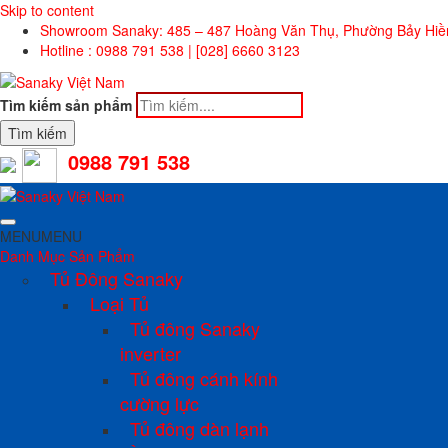
Skip to content
Showroom Sanaky: 485 – 487 Hoàng Văn Thụ, Phường Bảy Hi
Hotline : 0988 791 538 | [028] 6660 3123
Tìm kiếm sản phẩm
Tìm kiếm
0988 791 538
MENU
MENU
Danh Mục Sản Phẩm
Tủ Đông Sanaky
Loại Tủ
Tủ đông Sanaky
inverter
Tủ đông cánh kính
cường lực
Tủ đông dàn lạnh