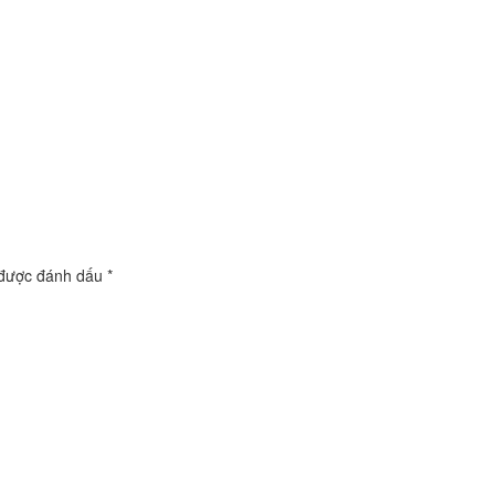
 được đánh dấu
*