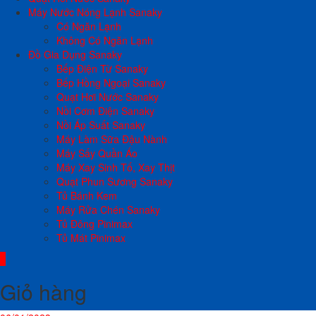
Máy Nước Nóng Lạnh Sanaky
Có Ngăn Lạnh
Không Có Ngăn Lạnh
Đồ Gia Dụng Sanaky
Bếp Điện Từ Sanaky
Bếp Hồng Ngoại Sanaky
Quạt Hơi Nước Sanaky
Nồi Cơm Điện Sanaky
Nồi Áp Suất Sanaky
Máy Làm Sữa Đậu Nành
Máy Sấy Quần Áo
Máy Xay Sinh Tố, Xay Thịt
Quạt Phun Sương Sanaky
Tủ Bánh Kem
Máy Rửa Chén Sanaky
Tủ Đông Pinimax
Tủ Mát Pinimax
0
Giỏ hàng