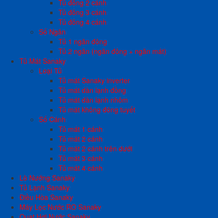
Tủ đông 2 cánh
Tủ đông 3 cánh
Tủ đông 4 cánh
Số Ngăn
Tủ 1 ngăn đông
Tủ 2 ngăn (ngăn đông + ngăn mát)
Tủ Mát Sanaky
Loại Tủ
Tủ mát Sanaky inverter
Tủ mát dàn lạnh đồng
Tủ mát dàn lạnh nhôm
Tủ mát không đóng tuyết
Số Cánh
Tủ mát 1 cánh
Tủ mát 2 cánh
Tủ mát 2 cánh trên dưới
Tủ mát 3 cánh
Tủ mát 4 cánh
Lò Nướng Sanaky
Tủ Lạnh Sanaky
Điều Hòa Sanaky
Máy Lọc Nước RO Sanaky
Quạt Hơi Nước Sanaky