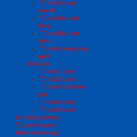
Tủ mát Sanaky
inverter
Tủ mát dàn lạnh
đồng
Tủ mát dàn lạnh
nhôm
Tủ mát không đóng
tuyết
Số Cánh
Tủ mát 1 cánh
Tủ mát 2 cánh
Tủ mát 2 cánh trên
dưới
Tủ mát 3 cánh
Tủ mát 4 cánh
Lò Nướng Sanaky
Tủ Lạnh Sanaky
Điều Hòa Sanaky