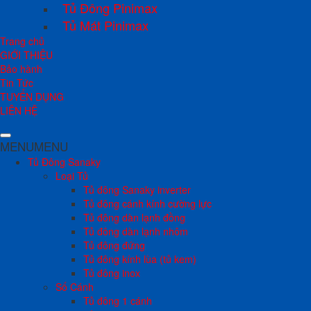
Tủ Đông Pinimax
Tủ Mát Pinimax
Trang chủ
GIỚI THIỆU
Bảo hành
Tin Tức
TUYỂN DỤNG
LIÊN HỆ
MENU
MENU
Tủ Đông Sanaky
Loại Tủ
Tủ đông Sanaky inverter
Tủ đông cánh kính cường lực
Tủ đông dàn lạnh đồng
Tủ đông dàn lạnh nhôm
Tủ đông đứng
Tủ đông kính lùa (tủ kem)
Tủ đông inox
Số Cánh
Tủ đông 1 cánh