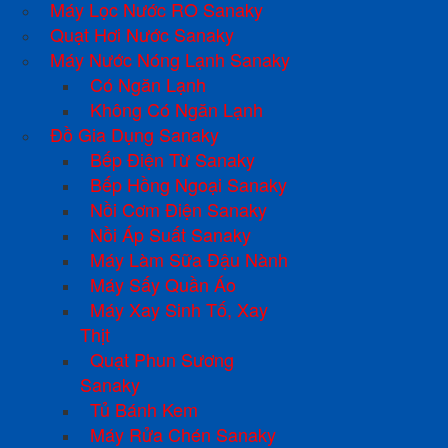
Máy Lọc Nước RO Sanaky
Quạt Hơi Nước Sanaky
Máy Nước Nóng Lạnh Sanaky
Có Ngăn Lạnh
Không Có Ngăn Lạnh
Đồ Gia Dụng Sanaky
Bếp Điện Từ Sanaky
Bếp Hồng Ngoại Sanaky
Nồi Cơm Điện Sanaky
Nồi Áp Suất Sanaky
Máy Làm Sữa Đậu Nành
Máy Sấy Quần Áo
Máy Xay Sinh Tố, Xay
Thịt
Quạt Phun Sương
Sanaky
Tủ Bánh Kem
Máy Rửa Chén Sanaky