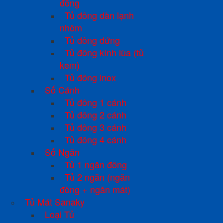
đồng
Tủ đông dàn lạnh
nhôm
Tủ đông đứng
Tủ đông kính lùa (tủ
kem)
Tủ đông inox
Số Cánh
Tủ đông 1 cánh
Tủ đông 2 cánh
Tủ đông 3 cánh
Tủ đông 4 cánh
Số Ngăn
Tủ 1 ngăn đông
Tủ 2 ngăn (ngăn
đông + ngăn mát)
Tủ Mát Sanaky
Loại Tủ